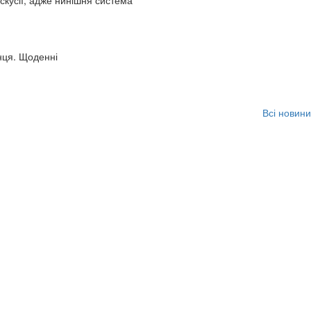
искусії, адже нинішня система
нця. Щоденні
Всі новини