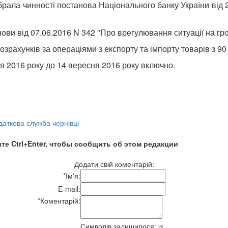
брала чинності постанова Національного банку України від 
ови від 07.06.2016 N 342 "Про врегулювання ситуації на г
рахунків за операціями з експорту та імпорту товарів з 90
я 2016 року до 14 вересня 2016 року включно.
даткова служба чернівці
те Ctrl+Enter, чтобы сообщить об этом редакции
Додати свій коментарій:
*
Ім'я:
E-mail:
*
Коментарій:
Символів залишилося:
із