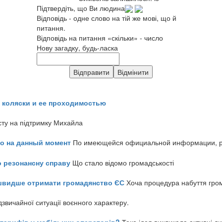
Підтвердіть, що Ви людина
Відповідь - одне слово на тій же мові, що й
питання.
Відповідь на питання «скільки» - число
Нову загадку, будь-ласка
 коляски и ее проходимостью
сту на підтримку Михайла
но на данный момент
По имеющейся официальной информации, реч
о резонансну справу
Що стало відомо громадськості
айшвидше отримати громадянство ЄС
Хоча процедура набуття гром
звичайної ситуації воєнного характеру.