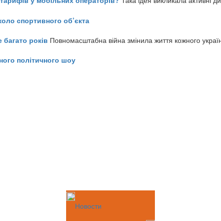
ь тарифів у мобільних операторів?
Така ідея викликала активні д
коло спортивного об’єкта
е багато років
Повномасштабна війна змінила життя кожного украї
ного політичного шоу
Новости