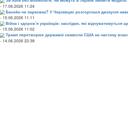
Зв’язок без абонплати: чи можуть в Україні змінити модел
- 17.06.2026 11:24
Басейн чи парковка? У Чернівцях розгорілася дискусія нав
- 15.06.2026 11:11
Війна і здоров’я українців: наслідки, які відчуватимуться щ
- 15.06.2026 11:02
Трамп перетворює державні символи США на частину влас
- 14.06.2026 22:38