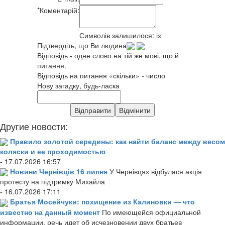
*
Коментарій:
Символів залишилося:
із
Підтвердіть, що Ви людина
Відповідь - одне слово на тій же мові, що й
питання.
Відповідь на питання «скільки» - число
Нову загадку, будь-ласка
Другие новости:
Правило золотой середины: как найти баланс между весом
коляски и ее проходимостью
- 17.07.2026 16:57
Новини Чернівців 16 липня
У Чернівцях відбулася акція
протесту на підтримку Михайла
- 16.07.2026 17:11
Братья Мосейчуки: похищение из Калиновки — что
известно на данный момент
По имеющейся официальной
информации, речь идет об исчезновении двух братьев