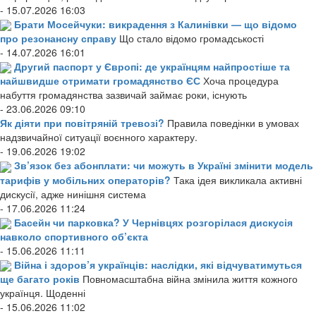
- 15.07.2026 16:03
Брати Мосейчуки: викрадення з Калинівки — що відомо
про резонансну справу
Що стало відомо громадськості
- 14.07.2026 16:01
Другий паспорт у Європі: де українцям найпростіше та
найшвидше отримати громадянство ЄС
Хоча процедура
набуття громадянства зазвичай займає роки, існують
- 23.06.2026 09:10
Як діяти при повітряній тревозі?
Правила поведінки в умовах
надзвичайної ситуації воєнного характеру.
- 19.06.2026 19:02
Зв’язок без абонплати: чи можуть в Україні змінити модель
тарифів у мобільних операторів?
Така ідея викликала активні
дискусії, адже нинішня система
- 17.06.2026 11:24
Басейн чи парковка? У Чернівцях розгорілася дискусія
навколо спортивного об’єкта
- 15.06.2026 11:11
Війна і здоров’я українців: наслідки, які відчуватимуться
ще багато років
Повномасштабна війна змінила життя кожного
українця. Щоденні
- 15.06.2026 11:02