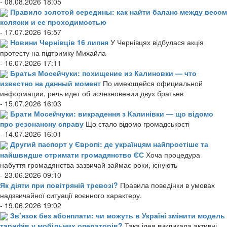
- 08.08.2026 18:05
Правило золотой середины: как найти баланс между весом
коляски и ее проходимостью
- 17.07.2026 16:57
Новини Чернівців 16 липня
У Чернівцях відбулася акція
протесту на підтримку Михайла
- 16.07.2026 17:11
Братья Мосейчуки: похищение из Калиновки — что
известно на данный момент
По имеющейся официальной
информации, речь идет об исчезновении двух братьев
- 15.07.2026 16:03
Брати Мосейчуки: викрадення з Калинівки — що відомо
про резонансну справу
Що стало відомо громадськості
- 14.07.2026 16:01
Другий паспорт у Європі: де українцям найпростіше та
найшвидше отримати громадянство ЄС
Хоча процедура
набуття громадянства зазвичай займає роки, існують
- 23.06.2026 09:10
Як діяти при повітряній тревозі?
Правила поведінки в умовах
надзвичайної ситуації воєнного характеру.
- 19.06.2026 19:02
Зв’язок без абонплати: чи можуть в Україні змінити модель
тарифів у мобільних операторів?
Така ідея викликала активні