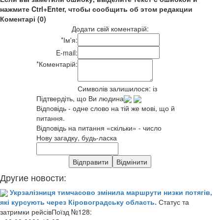
нажмите Ctrl+Enter, чтобы сообщить об этом редакции
Коментарі (0)
Додати свій коментарій:
*
Ім'я:
E-mail:
*
Коментарій:
Символів залишилося:
із
Підтвердіть, що Ви людина
Відповідь - одне слово на тій же мові, що й
питання.
Відповідь на питання «скільки» - число
Нову загадку, будь-ласка
Другие новости:
Укрзалізниця тимчасово змінила маршрути низки потягів,
які курсують через Кіровоградську область.
Статус та
затримки рейсівПоїзд №128: