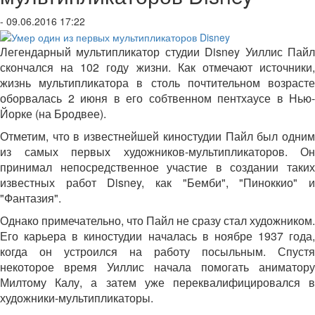
- 09.06.2016 17:22
Легендарный мультипликатор студии Disney Уиллис Пайл
скончался на 102 году жизни. Как отмечают источники,
жизнь мультипликатора в столь почтительном возрасте
оборвалась 2 июня в его собтвенном пентхаусе в Нью-
Йорке (на Бродвее).
Отметим, что в известнейшей киностудии Пайл был одним
из самых первых художников-мультипликаторов. Он
принимал непосредственное участие в создании таких
известных работ Disney, как "Бемби", "Пиноккио" и
"Фантазия".
Однако примечательно, что Пайл не сразу стал художником.
Его карьера в киностудии началась в ноябре 1937 года,
когда он устроился на работу посыльным. Спустя
некоторое время Уиллис начала помогать аниматору
Милтому Калу, а затем уже переквалифицировался в
художники-мультипликаторы.