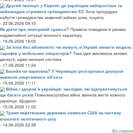
Другий паспорт у Європі: де українцям найпростіше та
найшвидше отримати громадянство ЄС
Хоча процедура
набуття громадянства зазвичай займає роки, існують
- 23.06.2026 09:10
Як діяти при повітряній тревозі?
Правила поведінки в умовах
надзвичайної ситуації воєнного характеру.
- 19.06.2026 19:02
Зв’язок без абонплати: чи можуть в Україні змінити модель
тарифів у мобільних операторів?
Така ідея викликала активні
дискусії, адже нинішня система
- 17.06.2026 11:24
Басейн чи парковка? У Чернівцях розгорілася дискусія
навколо спортивного об’єкта
- 15.06.2026 11:11
Війна і здоров’я українців: наслідки, які відчуватимуться
ще багато років
Повномасштабна війна змінила життя кожного
українця. Щоденні
- 15.06.2026 11:02
Трамп перетворює державні символи США на частину
власного політичного шоу
- 14.06.2026 22:38
Всі новини