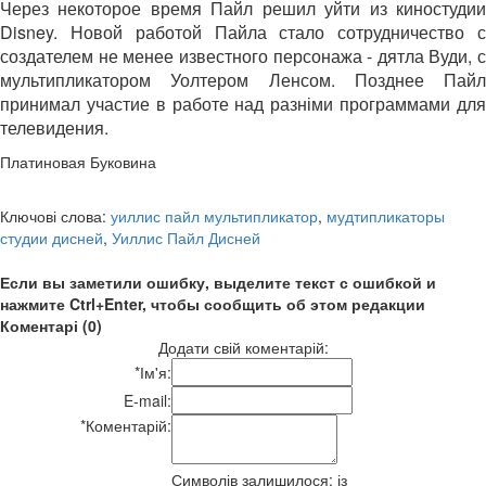
Через некоторое время Пайл решил уйти из киностудии
Disney. Новой работой Пайла стало сотрудничество с
создателем не менее известного персонажа - дятла Вуди, с
мультипликатором Уолтером Ленсом. Позднее Пайл
принимал участие в работе над разніми программами для
телевидения.
Платиновая Буковина
Ключові слова:
уиллис пайл мультипликатор
,
мудтипликаторы
студии дисней
,
Уиллис Пайл Дисней
Если вы заметили ошибку, выделите текст с ошибкой и
нажмите Ctrl+Enter, чтобы сообщить об этом редакции
Коментарі (0)
Додати свій коментарій:
*
Ім'я:
E-mail:
*
Коментарій:
Символів залишилося:
із