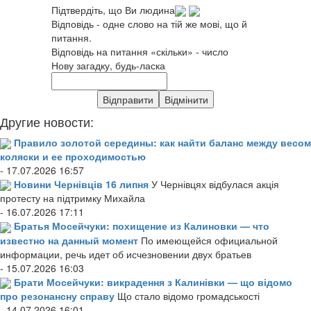
Підтвердіть, що Ви людина
Відповідь - одне слово на тій же мові, що й
питання.
Відповідь на питання «скільки» - число
Нову загадку, будь-ласка
Другие новости:
Правило золотой середины: как найти баланс между весом
коляски и ее проходимостью
- 17.07.2026 16:57
Новини Чернівців 16 липня
У Чернівцях відбулася акція
протесту на підтримку Михайла
- 16.07.2026 17:11
Братья Мосейчуки: похищение из Калиновки — что
известно на данный момент
По имеющейся официальной
информации, речь идет об исчезновении двух братьев
- 15.07.2026 16:03
Брати Мосейчуки: викрадення з Калинівки — що відомо
про резонансну справу
Що стало відомо громадськості
- 14.07.2026 16:01