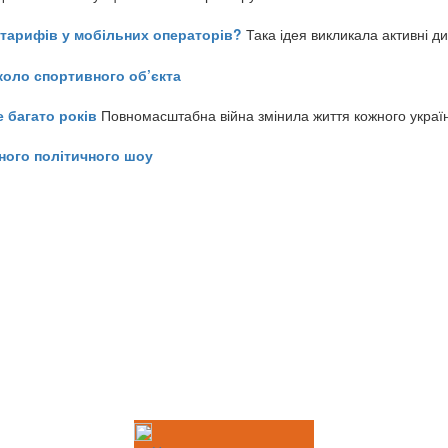
ь тарифів у мобільних операторів?
Така ідея викликала активні д
коло спортивного об’єкта
е багато років
Повномасштабна війна змінила життя кожного украї
ного політичного шоу