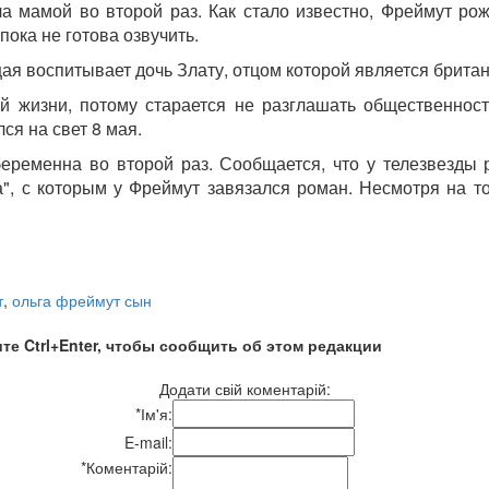
 мамой во второй раз. Как стало известно, Фреймут рож
ока не готова озвучить.
ущая воспитывает дочь Злату, отцом которой является брит
й жизни, потому старается не разглашать общественнос
ся на свет 8 мая.
беременна во второй раз. Сообщается, что у телезвезды 
", с которым у Фреймут завязался роман. Несмотря на то
т
,
ольга фреймут сын
те Ctrl+Enter, чтобы сообщить об этом редакции
Додати свій коментарій:
*
Ім'я:
E-mail:
*
Коментарій: