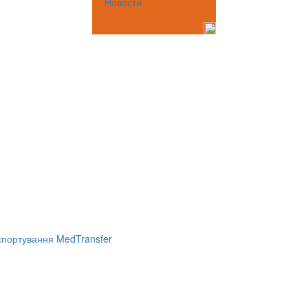
Новости
портування MedTransfer