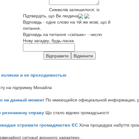
Символів залишилося:
із
Підтвердіть, що Ви людина
Відповідь - одне слово на тій же мові, що й
питання.
Відповідь на питання «скільки» - число
Нову загадку, будь-ласка
 коляски и ее проходимостью
сту на підтримку Михайла
но на данный момент
По имеющейся официальной информации, реч
о резонансну справу
Що стало відомо громадськості
айшвидше отримати громадянство ЄС
Хоча процедура набуття гром
звичайної ситуації воєнного характеру.