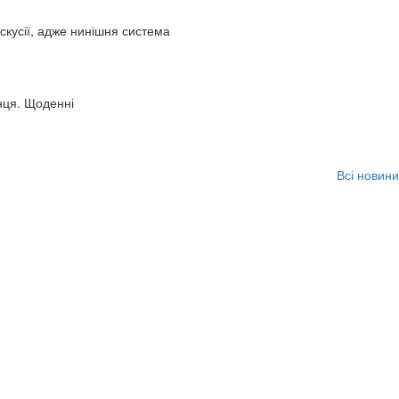
искусії, адже нинішня система
нця. Щоденні
Всі новини