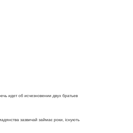
ь идет об исчезновении двух братьев
адянства зазвичай займає роки, існують