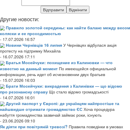
Другие новости:
Правило золотой середины: как найти баланс между весом
коляски и ее проходимостью
- 17.07.2026 16:57
Новини Чернівців 16 липня
У Чернівцях відбулася акція
протесту на підтримку Михайла
- 16.07.2026 17:11
Братья Мосейчуки: похищение из Калиновки — что
известно на данный момент
По имеющейся официальной
информации, речь идет об исчезновении двух братьев
- 15.07.2026 16:03
Брати Мосейчуки: викрадення з Калинівки — що відомо
про резонансну справу
Що стало відомо громадськості
- 14.07.2026 16:01
Другий паспорт у Європі: де українцям найпростіше та
найшвидше отримати громадянство ЄС
Хоча процедура
набуття громадянства зазвичай займає роки, існують
- 23.06.2026 09:10
Як діяти при повітряній тревозі?
Правила поведінки в умовах