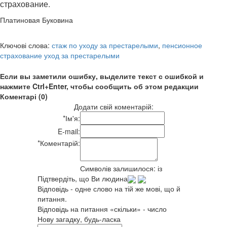
страхование.
Платиновая Буковина
Ключові слова:
стаж по уходу за престарелыми
,
пенсионное
страхование уход за престарелыми
Если вы заметили ошибку, выделите текст с ошибкой и
нажмите Ctrl+Enter, чтобы сообщить об этом редакции
Коментарі (0)
Додати свій коментарій:
*
Ім'я:
E-mail:
*
Коментарій:
Символів залишилося:
із
Підтвердіть, що Ви людина
Відповідь - одне слово на тій же мові, що й
питання.
Відповідь на питання «скільки» - число
Нову загадку, будь-ласка