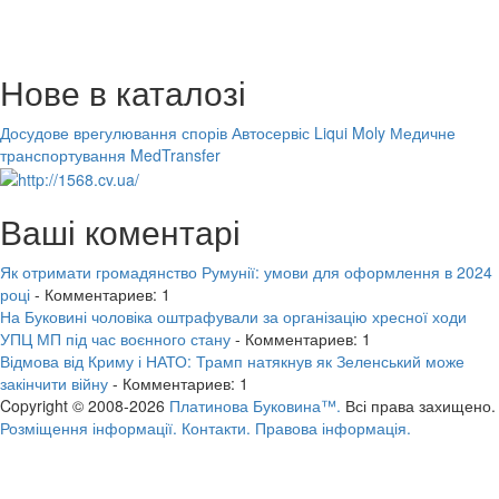
Нове в каталозі
Досудове врегулювання спорів
Автосервіс Liqui Moly
Медичне
транспортування MedTransfer
Ваші коментарі
Як отримати громадянство Румунії: умови для оформлення в 2024
році
- Комментариев: 1
На Буковині чоловіка оштрафували за організацію хресної ходи
УПЦ МП під час воєнного стану
- Комментариев: 1
Відмова від Криму і НАТО: Трамп натякнув як Зеленський може
закінчити війну
- Комментариев: 1
Copyright © 2008-2026
Платинова Буковина™.
Всі права захищено.
Розміщення інформації.
Контакти.
Правова інформація.