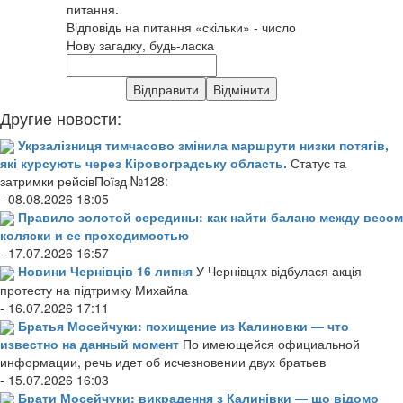
питання.
Відповідь на питання «скільки» - число
Нову загадку, будь-ласка
Другие новости:
Укрзалізниця тимчасово змінила маршрути низки потягів,
які курсують через Кіровоградську область.
Статус та
затримки рейсівПоїзд №128:
- 08.08.2026 18:05
Правило золотой середины: как найти баланс между весом
коляски и ее проходимостью
- 17.07.2026 16:57
Новини Чернівців 16 липня
У Чернівцях відбулася акція
протесту на підтримку Михайла
- 16.07.2026 17:11
Братья Мосейчуки: похищение из Калиновки — что
известно на данный момент
По имеющейся официальной
информации, речь идет об исчезновении двух братьев
- 15.07.2026 16:03
Брати Мосейчуки: викрадення з Калинівки — що відомо