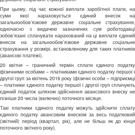
При цьому, під час кожної виплати заробітної плати, на
суми якої нараховується єдиний внесок на
загальнообов’язкове державне соціальне страхування,
одночасно з видачею зазначених сум роботодавці
зобов’язані сплачувати нарахований на ці виплати єдиний
внесок на загальнообов’язкове державне соціальне
страхування у розмірі, встановленому для таких платників
(авансові платежі).
20 квітня – граничний термін сплати єдиного податку
фізичними особами – платниками єдиного податку першої і
другої груп за квітень 2016 року (фізичні особи – підприємці
– платники єдиного податку першої і другої груп сплачують
єдиний податок шляхом здійснення авансового внеску не
пізніше 20 числа (включно) поточного місяця.
Такі платники єдиного податку можуть здійснити сплату
єдиного податку авансовим внеском за весь податковий
(звітний) період (квартал, рік), але не більш як до кінця
поточного звітного року).