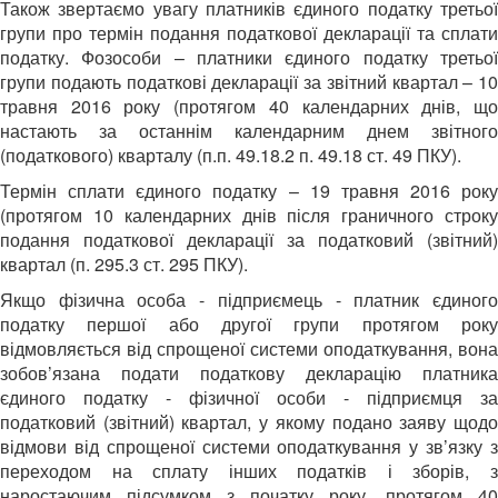
Також звертаємо увагу платників єдиного податку третьої
групи про термін подання податкової декларації та сплати
податку. Фозособи – платники єдиного податку третьої
групи подають податкові декларації за звітний квартал – 10
травня 2016 року (протягом 40 календарних днів, що
настають за останнім календарним днем звітного
(податкового) кварталу (п.п. 49.18.2 п. 49.18 ст. 49 ПКУ).
Термін сплати єдиного податку – 19 травня 2016 року
(протягом 10 календарних днів після граничного строку
подання податкової декларації за податковий (звітний)
квартал (п. 295.3 ст. 295 ПКУ).
Якщо фізична особа - підприємець - платник єдиного
податку першої або другої групи протягом року
відмовляється від спрощеної системи оподаткування, вона
зобов’язана подати податкову декларацію платника
єдиного податку - фізичної особи - підприємця за
податковий (звітний) квартал, у якому подано заяву щодо
відмови від спрощеної системи оподаткування у зв’язку з
переходом на сплату інших податків і зборів, з
наростаючим підсумком з початку року, протягом 40