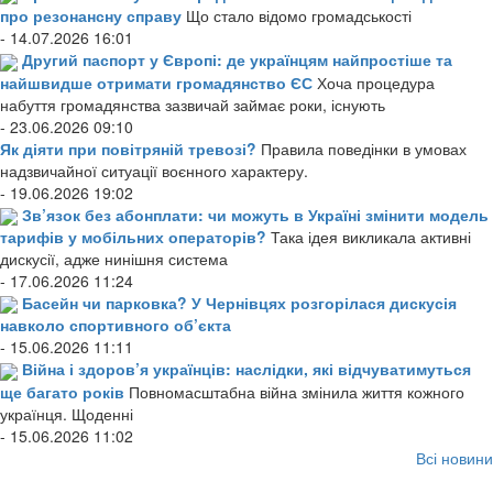
про резонансну справу
Що стало відомо громадськості
- 14.07.2026 16:01
Другий паспорт у Європі: де українцям найпростіше та
найшвидше отримати громадянство ЄС
Хоча процедура
набуття громадянства зазвичай займає роки, існують
- 23.06.2026 09:10
Як діяти при повітряній тревозі?
Правила поведінки в умовах
надзвичайної ситуації воєнного характеру.
- 19.06.2026 19:02
Зв’язок без абонплати: чи можуть в Україні змінити модель
тарифів у мобільних операторів?
Така ідея викликала активні
дискусії, адже нинішня система
- 17.06.2026 11:24
Басейн чи парковка? У Чернівцях розгорілася дискусія
навколо спортивного об’єкта
- 15.06.2026 11:11
Війна і здоров’я українців: наслідки, які відчуватимуться
ще багато років
Повномасштабна війна змінила життя кожного
українця. Щоденні
- 15.06.2026 11:02
Всі новини