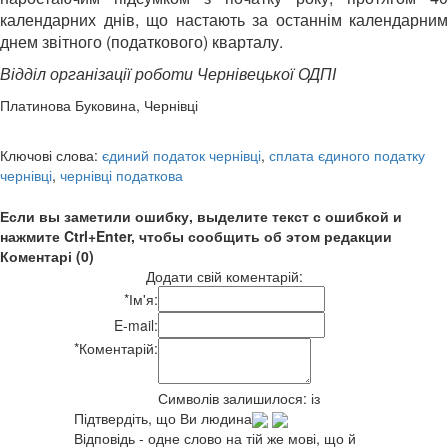
календарних днів, що настають за останнім календарним
днем звітного (податкового) кварталу.
Відділ організації роботи Чернівецької ОДПІ
Платинова Буковина, Чернівці
Ключові слова:
єдиний податок чернівці
,
сплата єдиного податку
чернівці
,
чернівці податкова
Если вы заметили ошибку, выделите текст с ошибкой и
нажмите Ctrl+Enter, чтобы сообщить об этом редакции
Коментарі (0)
Додати свій коментарій:
*
Ім'я:
E-mail:
*
Коментарій:
Символів залишилося:
із
Підтвердіть, що Ви людина
Відповідь - одне слово на тій же мові, що й