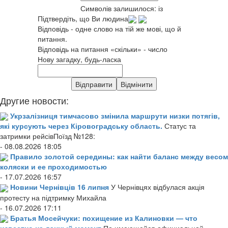
Символів залишилося:
із
Підтвердіть, що Ви людина
Відповідь - одне слово на тій же мові, що й
питання.
Відповідь на питання «скільки» - число
Нову загадку, будь-ласка
Другие новости:
Укрзалізниця тимчасово змінила маршрути низки потягів,
які курсують через Кіровоградську область.
Статус та
затримки рейсівПоїзд №128:
- 08.08.2026 18:05
Правило золотой середины: как найти баланс между весом
коляски и ее проходимостью
- 17.07.2026 16:57
Новини Чернівців 16 липня
У Чернівцях відбулася акція
протесту на підтримку Михайла
- 16.07.2026 17:11
Братья Мосейчуки: похищение из Калиновки — что
известно на данный момент
По имеющейся официальной