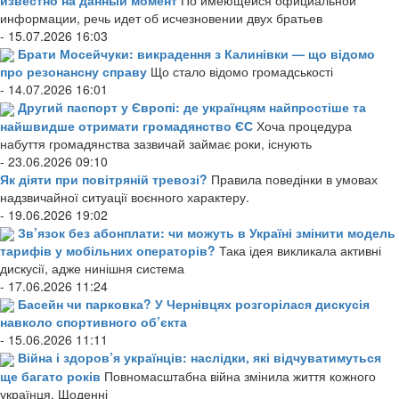
информации, речь идет об исчезновении двух братьев
- 15.07.2026 16:03
Брати Мосейчуки: викрадення з Калинівки — що відомо
про резонансну справу
Що стало відомо громадськості
- 14.07.2026 16:01
Другий паспорт у Європі: де українцям найпростіше та
найшвидше отримати громадянство ЄС
Хоча процедура
набуття громадянства зазвичай займає роки, існують
- 23.06.2026 09:10
Як діяти при повітряній тревозі?
Правила поведінки в умовах
надзвичайної ситуації воєнного характеру.
- 19.06.2026 19:02
Зв’язок без абонплати: чи можуть в Україні змінити модель
тарифів у мобільних операторів?
Така ідея викликала активні
дискусії, адже нинішня система
- 17.06.2026 11:24
Басейн чи парковка? У Чернівцях розгорілася дискусія
навколо спортивного об’єкта
- 15.06.2026 11:11
Війна і здоров’я українців: наслідки, які відчуватимуться
ще багато років
Повномасштабна війна змінила життя кожного
українця. Щоденні