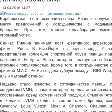
- 14.04.2016 14:27
Барбадосская r-n-b исполнительница Рианна получает
массу предложений о сотрудничестве с модными
брендами. При этом, многие коллаборации имеют
угромный успех.
Сейчас Рианна занимает пост креативного директора
фирмы Puma. В Нью-Йорке на неделе моды была
представлена коллекция спортивной обуви певицы под
названием Fenty x Puma, которая пользуется сейчас
огромной популярностью. Кроме того, в сотрудничестве с
фирмой M.A.C. Ри-Ри создала губную помаду - RiRi Woo,
алый матовый оттенок.
Недавно стало известно о сотрудничестве певицы с
холдингом LVMH, в рамках которого предлагается создать
собственный бренд косметической продукци. Отметим, что
в холдинг LVMH входят в состав такие бренды, как
Givenchy, Louis Vuitton, Moët & Chandon, Chaumet и
Givenchy. Сумма контракта составила 10 миллионов