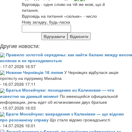
Відповідь - одне слово на тій же мові, що й
питання.
Відповідь на питання «скільки» - число
Нову загадку, будь-ласка
Другие новости:
Правило золотой середины: как найти баланс между весом
коляски и ее проходимостью
- 17.07.2026 16:57
Новини Чернівців 16 липня
У Чернівцях відбулася акція
протесту на підтримку Михайла
- 16.07.2026 17:11
Братья Мосейчуки: похищение из Калиновки — что
известно на данный момент
По имеющейся официальной
информации, речь идет об исчезновении двух братьев
- 15.07.2026 16:03
Брати Мосейчуки: викрадення з Калинівки — що відомо
про резонансну справу
Що стало відомо громадськості
- 14.07.2026 16:01
Другий паспорт у Європі: де українцям найпростіше та