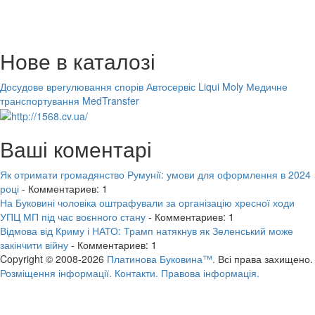
Нове в каталозі
Досудове врегулювання спорів
Автосервіс Liqui Moly
Медичне
транспортування MedTransfer
Ваші коментарі
Як отримати громадянство Румунії: умови для оформлення в 2024
році
- Комментариев: 1
На Буковині чоловіка оштрафували за організацію хресної ходи
УПЦ МП під час воєнного стану
- Комментариев: 1
Відмова від Криму і НАТО: Трамп натякнув як Зеленський може
закінчити війну
- Комментариев: 1
Copyright © 2008-2026
Платинова Буковина™.
Всі права захищено.
Розміщення інформації.
Контакти.
Правова інформація.