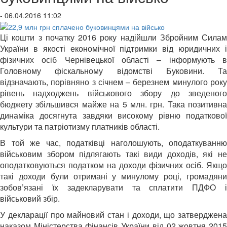
- 06.04.2016 11:02
Ці кошти з початку 2016 року надійшли Збройним Силам
України в якості економічної підтримки від юридичних і
фізичних осіб Чернівецької області – інформують в
Головному фіскальному відомстві Буковини. Та
відзначають, порівняно з січнем – березнем минулого року
рівень надходжень військового збору до зведеного
бюджету збільшився майже на 5 млн. грн. Така позитивна
динаміка досягнута завдяки високому рівню податкової
культури та патріотизму платників області.
В той же час, податківці наголошують, оподаткуванню
військовим збором підлягають такі види доходів, які не
оподатковуються податком на доходи фізичних осіб. Якщо
такі доходи були отримані у минулому році, громадяни
зобов’язані їх задекларувати та сплатити ПДФО і
військовий збір.
У декларації про майновий стан і доходи, що затверджена
наказом Міністерства фінансів України від 02 жовтня 2015