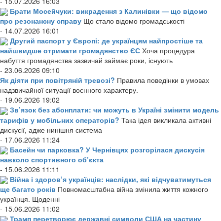
- 15.07.2026 16:03
Брати Мосейчуки: викрадення з Калинівки — що відомо
про резонансну справу
Що стало відомо громадськості
- 14.07.2026 16:01
Другий паспорт у Європі: де українцям найпростіше та
найшвидше отримати громадянство ЄС
Хоча процедура
набуття громадянства зазвичай займає роки, існують
- 23.06.2026 09:10
Як діяти при повітряній тревозі?
Правила поведінки в умовах
надзвичайної ситуації воєнного характеру.
- 19.06.2026 19:02
Зв’язок без абонплати: чи можуть в Україні змінити модель
тарифів у мобільних операторів?
Така ідея викликала активні
дискусії, адже нинішня система
- 17.06.2026 11:24
Басейн чи парковка? У Чернівцях розгорілася дискусія
навколо спортивного об’єкта
- 15.06.2026 11:11
Війна і здоров’я українців: наслідки, які відчуватимуться
ще багато років
Повномасштабна війна змінила життя кожного
українця. Щоденні
- 15.06.2026 11:02
Трамп перетворює державні символи США на частину