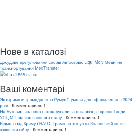
Нове в каталозі
Досудове врегулювання спорів
Автосервіс Liqui Moly
Медичне
транспортування MedTransfer
Ваші коментарі
Як отримати громадянство Румунії: умови для оформлення в 2024
році
- Комментариев: 1
На Буковині чоловіка оштрафували за організацію хресної ходи
УПЦ МП під час воєнного стану
- Комментариев: 1
Відмова від Криму і НАТО: Трамп натякнув як Зеленський може
закінчити війну
- Комментариев: 1