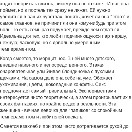
ходят говорить за жизнь, никому она не откажет. И вас она
поймет, но в постель так сразу не ляжет. Ей нужно
убедиться в ваших чувствах, понять, хочет ли она "этого" и,
самое главное, не причинит ли она кому-нибудь при этом
боль. То есть семь раз подумает, прежде чем отдаться.
Идеальна для тех, кто любит подчиняющуюся партнершу,
нежную, ласковую, но с довольно умеренным
темпераментом.
Когда смеется, то морщит нос. В ней много детского,
внешне наивного и непосредственного. Этакая
очаровательная улыбчивая блондиночка с пухлыми
щечками. На самом деле она себе на уме. Обожает
ухаживания, цветы, шоколадные конфеты. Секс
предпочитает самый тривиальный. Экспериментами
интересуется чисто теоретически, а затем проигрывает их в
своих фантазиях, но крайне редко в реальности. Эта
женщина - вечная девочка для "папиков" со спокойным
темпераментом и любителей опекать.
Смеется взахлеб и при этом часто дотрагивается рукой до