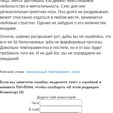
лица. Мечта эротомана. Ею движет неиссякаемое
любопытство и мечтательность. Секс для нее
увлекательная приятная игра. Она долго не раздумывает,
может спонтанно отдаться в любом месте, занимается
любовью страстно. Однако не забудьте о его величестве
кондоме.
Хохоча, широко раскрывает рот, дабы вы не ошиблись, что
все ее 32 белоснежных зуба не фарфоровые протезы.
Довольно темпераментна в постели, но и от вас будет
требовать того же. И не дай бог, вы не оправдаете ее
ожиданий
Ключові слова:
сексуальный темперамент
,
смех
Если вы заметили ошибку, выделите текст с ошибкой и
нажмите Ctrl+Enter, чтобы сообщить об этом редакции
Коментарі (0)
Додати свій коментарій:
*
Ім'я:
E-mail: