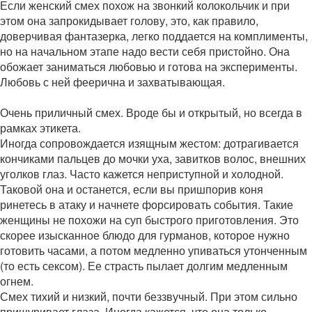
Если женский смех похож на звонкий колокольчик и при
этом она запрокидывает голову, это, как правило,
доверчивая фантазерка, легко поддается на комплименты,
но на начальном этапе надо вести себя пристойно. Она
обожает заниматься любовью и готова на эксперименты.
Любовь с ней феерична и захватывающая.
Очень приличный смех. Вроде бы и открытый, но всегда в
рамках этикета.
Иногда сопровождается изящным жестом: дотрагивается
кончиками пальцев до мочки уха, завитков волос, внешних
уголков глаз. Часто кажется неприступной и холодной.
Таковой она и останется, если вы пришпорив коня
ринетесь в атаку и начнете форсировать события. Такие
женщины не похожи на суп быстрого приготовления. Это
скорее изысканное блюдо для гурманов, которое нужно
готовить часами, а потом медленно упиваться утонченным
(то есть сексом). Ее страсть пылает долгим медленным
огнем.
Смех тихий и низкий, почти беззвучный. При этом сильно
прищуривает глаза. Иногда кажется, что она только