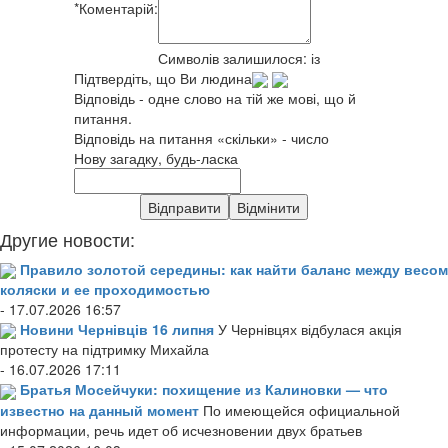
*
Коментарій:
Символів залишилося:
із
Підтвердіть, що Ви людина
Відповідь - одне слово на тій же мові, що й
питання.
Відповідь на питання «скільки» - число
Нову загадку, будь-ласка
Другие новости:
Правило золотой середины: как найти баланс между весом
коляски и ее проходимостью
- 17.07.2026 16:57
Новини Чернівців 16 липня
У Чернівцях відбулася акція
протесту на підтримку Михайла
- 16.07.2026 17:11
Братья Мосейчуки: похищение из Калиновки — что
известно на данный момент
По имеющейся официальной
информации, речь идет об исчезновении двух братьев