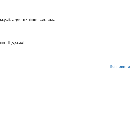
искусії, адже нинішня система
нця. Щоденні
Всі новини