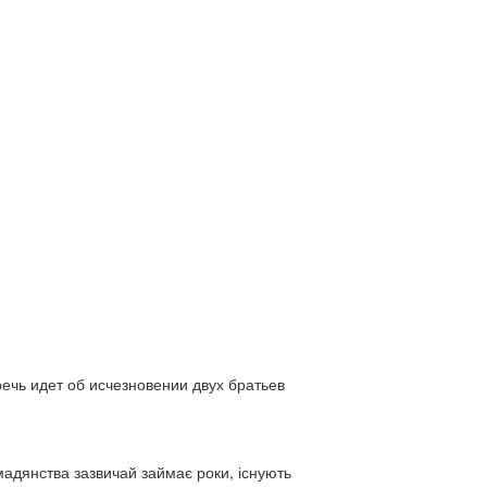
ь идет об исчезновении двух братьев
адянства зазвичай займає роки, існують