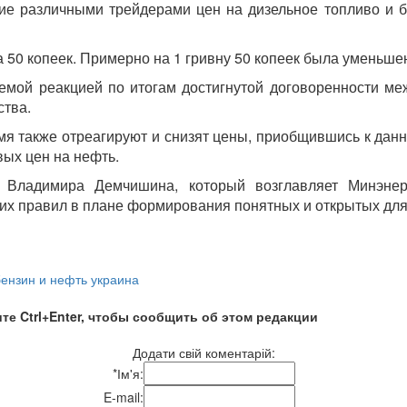
е различными трейдерами цен на дизельное топливо и бе
 50 копеек. Примерно на 1 гривну 50 копеек была уменьшен
емой реакцией по итогам достигнутой договоренности ме
тва.
я также отреагируют и снизят цены, приобщившись к данно
вых цен на нефть.
 Владимира Демчишина, который возглавляет Минэнер
их правил в плане формирования понятных и открытых для 
бензин и нефть украина
те Ctrl+Enter, чтобы сообщить об этом редакции
Додати свій коментарій:
*
Ім'я:
E-mail: