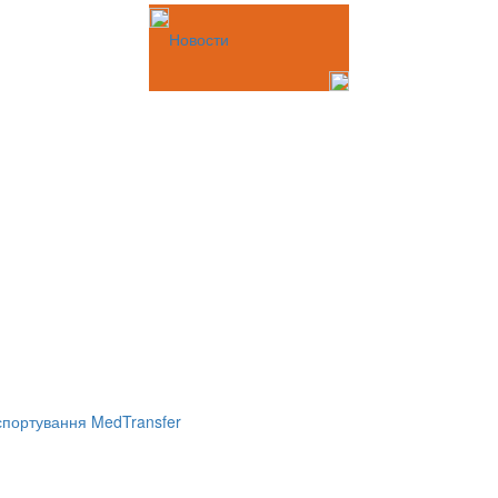
Новости
портування MedTransfer