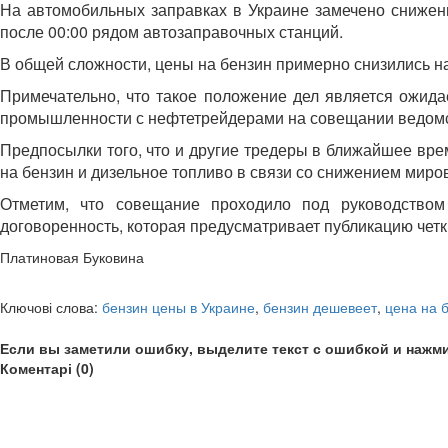
На автомобильных заправках в Украине замечено снижени
после 00:00 рядом автозаправочных станций.
В общей сложности, цены на бензин примерно снизились на
Примечательно, что такое положение дел является ожида
промышленности с нефтетрейдерами на совещании ведомс
Предпосылки того, что и другие тредеры в ближайшее врем
на бензин и дизельное топливо в связи со снижением миро
Отметим, что совещание проходило под руководством
договоренность, которая предусматривает публикацию четк
Платиновая Буковина
Ключові слова:
бензин цены в Украине
,
бензин дешевеет
,
цена на 
Если вы заметили ошибку, выделите текст с ошибкой и нажми
Коментарі (0)