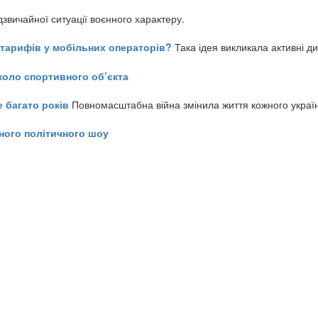
звичайної ситуації воєнного характеру.
ь тарифів у мобільних операторів?
Така ідея викликала активні д
коло спортивного об’єкта
е багато років
Повномасштабна війна змінила життя кожного украї
ного політичного шоу