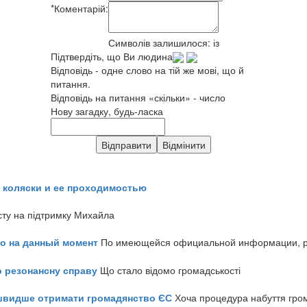
*
Коментарій:
Символів залишилося:
із
Підтвердіть, що Ви людина
Відповідь - одне слово на тій же мові, що й
питання.
Відповідь на питання «скільки» - число
Нову загадку, будь-ласка
 коляски и ее проходимостью
сту на підтримку Михайла
но на данный момент
По имеющейся официальной информации, реч
о резонансну справу
Що стало відомо громадськості
айшвидше отримати громадянство ЄС
Хоча процедура набуття гром