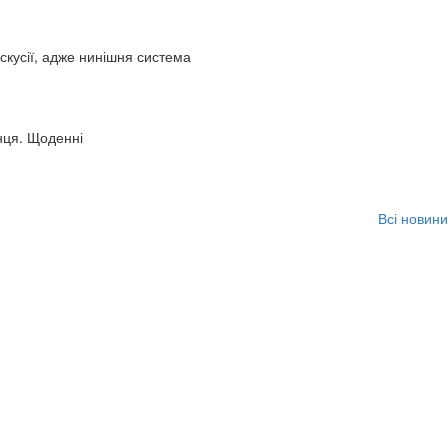
искусії, адже нинішня система
нця. Щоденні
Всі новини