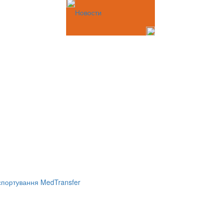
Новости
портування MedTransfer