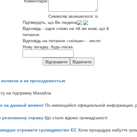
*
Коментарій:
Символів залишилося:
із
Підтвердіть, що Ви людина
Відповідь - одне слово на тій же мові, що й
питання.
Відповідь на питання «скільки» - число
Нову загадку, будь-ласка
 коляски и ее проходимостью
сту на підтримку Михайла
но на данный момент
По имеющейся официальной информации, реч
о резонансну справу
Що стало відомо громадськості
айшвидше отримати громадянство ЄС
Хоча процедура набуття гром