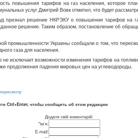
ость повышения тарифов на газ населения, которое план
мунальных услуг Дмитрий Вовк отметил, что будет рассмат
суд признал решение НКРЭКУ о повышении тарифов на га
 данное решение. Таким образом, постановление об обращ
ьной промышленности Украины сообщали о том, что пересма
ного газа для населения.
 не исключает возможности изменения тарифов на топливо 
ткже продолжения падения мировых цен на углеводороды.
 пересмотр
те Ctrl+Enter, чтобы сообщить об этом редакции
Додати свій коментарій:
*
Ім'я:
E-mail: