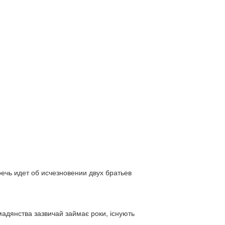
ь идет об исчезновении двух братьев
адянства зазвичай займає роки, існують