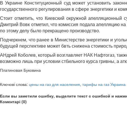
В Украине Конституционный суд может установить законн
государственного регулирования в сфере энергетики и ком
Стоит отметить, что Киевский окружной апелляционный 
Дмитрий Вовк отметил, что комиссия подала апелляцию на
по этому делу было прекращено производство.
Подчеркнем, что ранее в Министерстве энергетики и угол
будущей перспективе может бвть снижена стоимость природ
АНдрей Коболев, который возглавляет НАК Нафтогаз, также
возможно лишь при условии стбильного курса гривны, а а
Платиновая Буковина
Ключові слова:
цены на газ для населения
,
тарифы на газ Украина
Если вы заметили ошибку, выделите текст с ошибкой и нажми
Коментарі (0)