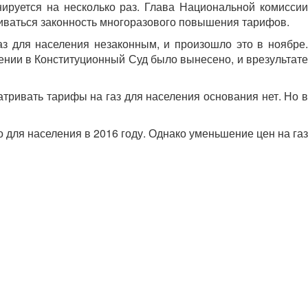
ируется на несколько раз. Глава Национальной комиссии
риваться законность многоразового повышения тарифов.
з для населения незаконным, и произошло это в ноябре.
ении в Конституционный Суд было вынесено, и врезультате
тривать тарифы на газ для населения основания нет. Но в
для населения в 2016 году. Однако уменьшение цен на газ