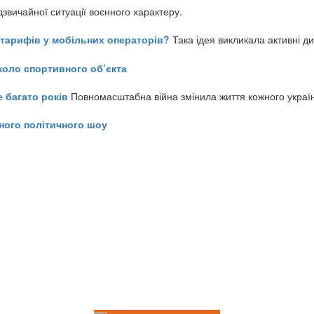
звичайної ситуації воєнного характеру.
ь тарифів у мобільних операторів?
Така ідея викликала активні д
коло спортивного об’єкта
е багато років
Повномасштабна війна змінила життя кожного украї
ного політичного шоу