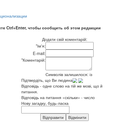
ационализации
те Ctrl+Enter, чтобы сообщить об этом редакции
Додати свій коментарій:
*
Ім'я:
E-mail:
*
Коментарій:
Символів залишилося:
із
Підтвердіть, що Ви людина
Відповідь - одне слово на тій же мові, що й
питання.
Відповідь на питання «скільки» - число
Нову загадку, будь-ласка