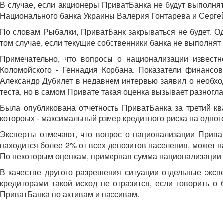
В случае, если акционеры ПриватБанка не будут выполнят
Национального банка Украины Валерия Гонтарева и Сергей
По словам Рыбалки, ПриватБанк закрываться не будет. Од
том случае, если текущие собственники банка не выполнят
Примечательно, что вопросы о национализации известн
Коломойского - Геннадия Корбана. Показатели финансо
Александр Дубилет в недавнем интервью заявил о необхо
теста, но в самом Привате такая оценка вызывает разногла
Была опубликована отчетность ПриватБанка за третий кв
котороых - максимальный рзмер кредитного риска на одного
Эксперты отмечают, что вопрос о национализации Приват
находится более 2% от всех депозитов населения, может 
По некоторым оценкам, примерная сумма национализации 
В качестве другого разрешения ситуации отдельные эксп
кредиторами такой исход не отразится, если говорить о
ПриватБанка по активам и пассивам.