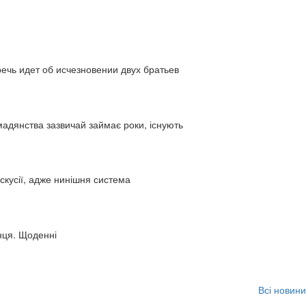
ь идет об исчезновении двух братьев
адянства зазвичай займає роки, існують
искусії, адже нинішня система
нця. Щоденні
Всі новини