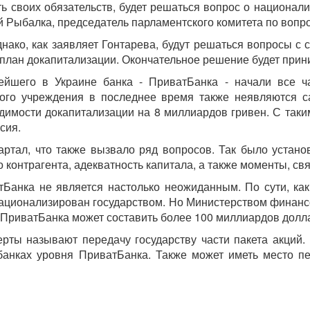
ь своих обязательств, будет решаться вопрос о национали
 Рыбалка, председатель парламентского комитета по вопро
нако, как заявляет Гонтарева, будут решаться вопросы с 
 план докапитализации. Окончательное решение будет прини
ейшего в Украине банка - ПриватБанка - начали все ч
вого учреждения в последнее время также неявляются 
димости докапитализации на 8 миллиардов гривен. С таки
сия.
артал, что также вызвало ряд вопросов. Так было устан
 контрагента, адекватность капитала, а также моменты, св
Банка не является настолько неожиданным. По сути, как
национализирован государством. Но Министерством финансо
ПриватБанка может составить более 100 миллиардов долл
ерты называют передачу государству части пакета акций.
 банках уровня ПриватБанка. Также может иметь место п