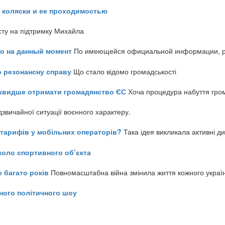
 коляски и ее проходимостью
сту на підтримку Михайла
но на данный момент
По имеющейся официальной информации, реч
о резонансну справу
Що стало відомо громадськості
айшвидше отримати громадянство ЄС
Хоча процедура набуття гром
звичайної ситуації воєнного характеру.
ь тарифів у мобільних операторів?
Така ідея викликала активні д
коло спортивного об’єкта
е багато років
Повномасштабна війна змінила життя кожного украї
ного політичного шоу