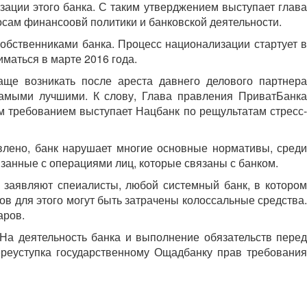
зации этого банка. С таким утверджением выступает глава
сам финансоовй политики и банковской деятельности.
собственниками банка. Процесс национализации стартует в
маться в марте 2016 года.
аще возникать после ареста давнего делового партнера
самыми лучшими. К слову, Глава правления ПриватБанка
м требованием выступает Нацбанк по рещультатам стресс-
овлено, банк нарушает многие основные нормативы, среди
язанные с операциями лиц, которые связаны с банком.
 заявляют спеиалисты, любой системный банк, в котором
в для этого могут быть затрачены колоссальные средства.
аров.
 На деятельность банка и выполнение обязательств перед
ереуступка государственному Ощадбанку прав требования