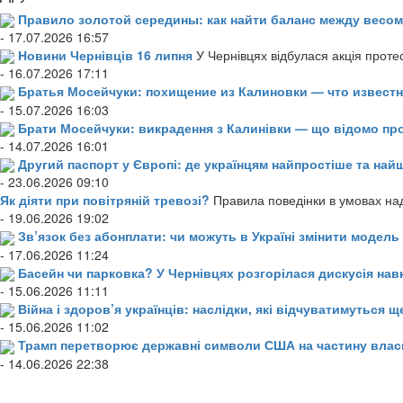
Правило золотой середины: как найти баланс между весом
- 17.07.2026 16:57
Новини Чернівців 16 липня
У Чернівцях відбулася акція проте
- 16.07.2026 17:11
Братья Мосейчуки: похищение из Калиновки — что извест
- 15.07.2026 16:03
Брати Мосейчуки: викрадення з Калинівки — що відомо пр
- 14.07.2026 16:01
Другий паспорт у Європі: де українцям найпростіше та н
- 23.06.2026 09:10
Як діяти при повітряній тревозі?
Правила поведінки в умовах над
- 19.06.2026 19:02
Зв’язок без абонплати: чи можуть в Україні змінити модел
- 17.06.2026 11:24
Басейн чи парковка? У Чернівцях розгорілася дискусія нав
- 15.06.2026 11:11
Війна і здоров’я українців: наслідки, які відчуватимуться щ
- 15.06.2026 11:02
Трамп перетворює державні символи США на частину влас
- 14.06.2026 22:38