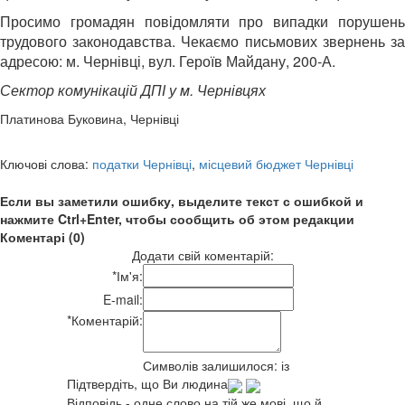
Просимо громадян повідомляти про випадки порушень
трудового законодавства. Чекаємо письмових звернень за
адресою: м. Чернівці, вул. Героїв Майдану, 200-А.
Сектор комунікацій ДПІ у м. Чернівцях
Платинова Буковина, Чернівці
Ключові слова:
податки Чернівці
,
місцевий бюджет Чернівці
Если вы заметили ошибку, выделите текст с ошибкой и
нажмите Ctrl+Enter, чтобы сообщить об этом редакции
Коментарі (0)
Додати свій коментарій:
*
Ім'я:
E-mail:
*
Коментарій:
Символів залишилося:
із
Підтвердіть, що Ви людина
Відповідь - одне слово на тій же мові, що й