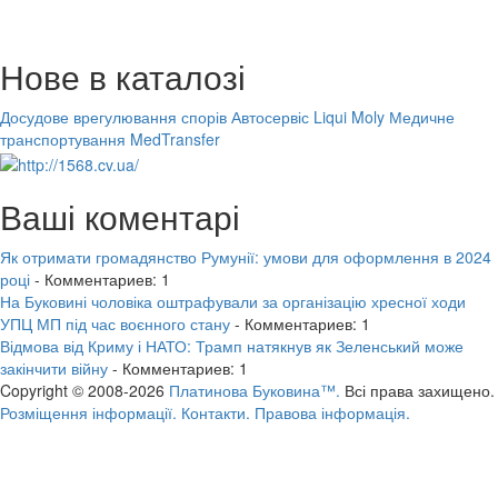
Нове в каталозі
Досудове врегулювання спорів
Автосервіс Liqui Moly
Медичне
транспортування MedTransfer
Ваші коментарі
Як отримати громадянство Румунії: умови для оформлення в 2024
році
- Комментариев: 1
На Буковині чоловіка оштрафували за організацію хресної ходи
УПЦ МП під час воєнного стану
- Комментариев: 1
Відмова від Криму і НАТО: Трамп натякнув як Зеленський може
закінчити війну
- Комментариев: 1
Copyright © 2008-2026
Платинова Буковина™.
Всі права захищено.
Розміщення інформації.
Контакти.
Правова інформація.