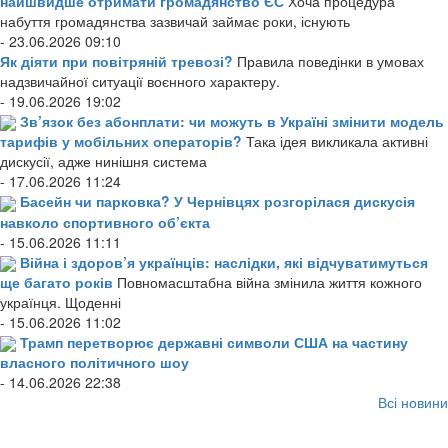
найшвидше отримати громадянство ЄС
Хоча процедура
набуття громадянства зазвичай займає роки, існують
- 23.06.2026 09:10
Як діяти при повітряній тревозі?
Правила поведінки в умовах
надзвичайної ситуації воєнного характеру.
- 19.06.2026 19:02
Зв’язок без абонплати: чи можуть в Україні змінити модель
тарифів у мобільних операторів?
Така ідея викликала активні
дискусії, адже нинішня система
- 17.06.2026 11:24
Басейн чи парковка? У Чернівцях розгорілася дискусія
навколо спортивного об’єкта
- 15.06.2026 11:11
Війна і здоров’я українців: наслідки, які відчуватимуться
ще багато років
Повномасштабна війна змінила життя кожного
українця. Щоденні
- 15.06.2026 11:02
Трамп перетворює державні символи США на частину
власного політичного шоу
- 14.06.2026 22:38
Всі новини