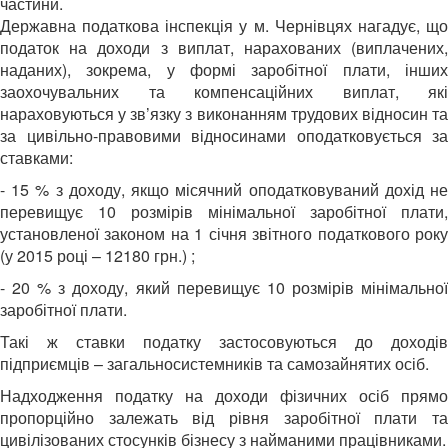
частини.
Державна податкова інспекція у м. Чернівцях нагадує, що
податок на доходи з виплат, нарахованих (виплачених,
наданих), зокрема, у формі заробітної плати, інших
заохочувальних та компенсаційних виплат, які
нараховуються у зв’язку з виконанням трудових відносин та
за цивільно-правовими відносинами оподатковується за
ставками:
- 15 % з доходу, якщо місячний оподатковуваний дохід не
перевищує 10 розмірів мінімальної заробітної плати,
установленої законом на 1 січня звітного податкового року
(у 2015 році – 12180 грн.) ;
- 20 % з доходу, який перевищує 10 розмірів мінімальної
заробітної плати.
Такі ж ставки податку застосовуються до доходів
підприємців – загальносистемників та самозайнятих осіб.
Надходження податку на доходи фізичних осіб прямо
пропорційно залежать від рівня заробітної плати та
цивілізованих стосунків бізнесу з найманими працівниками.