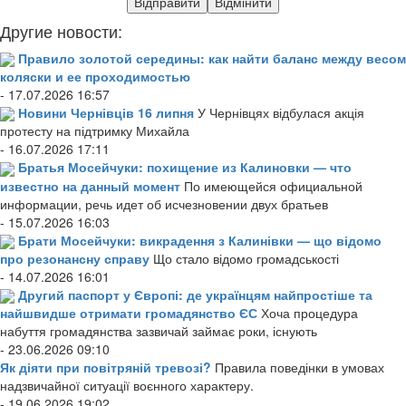
Другие новости:
Правило золотой середины: как найти баланс между весом
коляски и ее проходимостью
- 17.07.2026 16:57
Новини Чернівців 16 липня
У Чернівцях відбулася акція
протесту на підтримку Михайла
- 16.07.2026 17:11
Братья Мосейчуки: похищение из Калиновки — что
известно на данный момент
По имеющейся официальной
информации, речь идет об исчезновении двух братьев
- 15.07.2026 16:03
Брати Мосейчуки: викрадення з Калинівки — що відомо
про резонансну справу
Що стало відомо громадськості
- 14.07.2026 16:01
Другий паспорт у Європі: де українцям найпростіше та
найшвидше отримати громадянство ЄС
Хоча процедура
набуття громадянства зазвичай займає роки, існують
- 23.06.2026 09:10
Як діяти при повітряній тревозі?
Правила поведінки в умовах
надзвичайної ситуації воєнного характеру.
- 19.06.2026 19:02