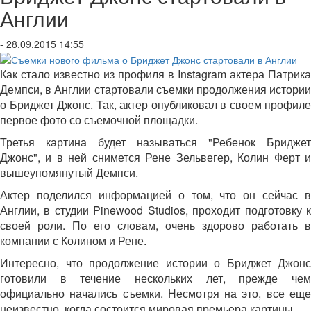
Англии
- 28.09.2015 14:55
Как стало известно из профиля в Instagram актера Патрика
Демпси, в Англии стартовали съемки продолжения истории
о Бриджет Джонс. Так, актер опубликовал в своем профиле
первое фото со съемочной площадки.
Третья картина будет называться "Ребенок Бриджет
Джонс", и в ней снимется Рене Зельвегер, Колин Ферт и
вышеупомянутый Демпси.
Актер поделился информацией о том, что он сейчас в
Англии, в студии Pinewood Studios, проходит подготовку к
своей роли. По его словам, очень здорово работать в
компании с Колином и Рене.
Интересно, что продолжение истории о Бриджет Джонс
готовили в течение нескольких лет, прежде чем
официально начались съемки. Несмотря на это, все еще
неизвестно, когда состоится мировая премьера картины.