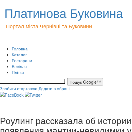
Платинова Буковина
Портал міста Чернівці та Буковини
Головна
Каталог
Ресторани
Весілля
Плітки
Зробити стартовою
Додати в обрані
Роулинг рассказала об истории
появления мантии-невидимки у