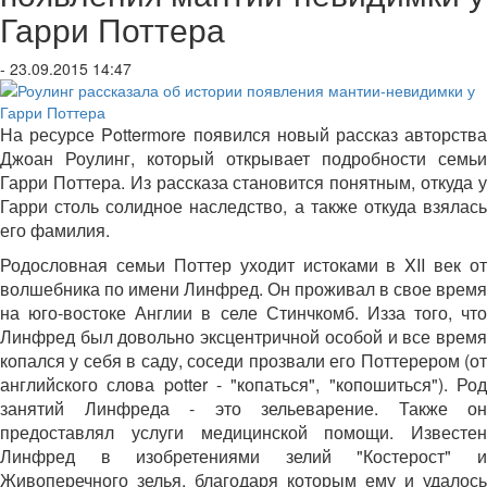
Гарри Поттера
- 23.09.2015 14:47
На ресурсе Pottermore появился новый рассказ авторства
Джоан Роулинг, который открывает подробности семьи
Гарри Поттера. Из рассказа становится понятным, откуда у
Гарри столь солидное наследство, а также откуда взялась
его фамилия.
Родословная семьи Поттер уходит истоками в XII век от
волшебника по имени Линфред. Он проживал в свое время
на юго-востоке Англии в селе Стинчкомб. Изза того, что
Линфред был довольно эксцентричной особой и все время
копался у себя в саду, соседи прозвали его Поттерером (от
английского слова potter - "копаться", "копошиться"). Род
занятий Линфреда - это зельеварение. Также он
предоставлял услуги медицинской помощи. Известен
Линфред в изобретениями зелий "Костерост" и
Живоперечного зелья, благодаря которым ему и удалось