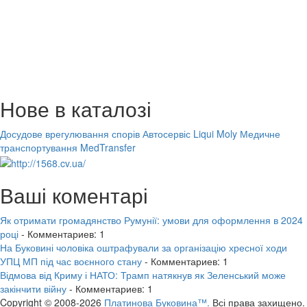
Нове в каталозі
Досудове врегулювання спорів
Автосервіс Liqui Moly
Медичне
транспортування MedTransfer
Ваші коментарі
Як отримати громадянство Румунії: умови для оформлення в 2024
році
- Комментариев: 1
На Буковині чоловіка оштрафували за організацію хресної ходи
УПЦ МП під час воєнного стану
- Комментариев: 1
Відмова від Криму і НАТО: Трамп натякнув як Зеленський може
закінчити війну
- Комментариев: 1
Copyright © 2008-2026
Платинова Буковина™.
Всі права захищено.