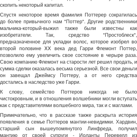
скопить некоторый капитал.
Спустя некоторое время фамилия Поттерер сократилась
до более привычного нам "Поттер". Другие родственники
мальчика-который-выжил также были известны как
изобретатели. Так, средство "Простоблеск",
предназначенное для укладки волос, которое изобрел во
второй половине XX века дед Гарри Флемонт Поттер,
позволило ему увеличить свое состояние в черыре раза.
Свою компанию Флемонт на старости лет решил продать, и
сумма сделки оказалась весьма серьезной. Все свои деньги
он завещал Джеймсу Поттеру, а от него средства
достались в наследство уже Гарри.
К слову, семейство Поттеров никогда не было
чистокровным, и в отношления волшебники могли вступать
как с представителями волшебного мира, так и с маглами.
Примечательно, что в рассказе также раскрыта история
появления в семье Поттеров мантии-невидимки. Хардвин,
старший сын вышеупомянутого Линфреда, получил
мантию от своей супруги - Иоланты Перевелл из