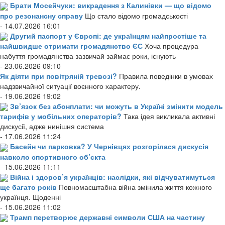
Брати Мосейчуки: викрадення з Калинівки — що відомо
про резонансну справу
Що стало відомо громадськості
- 14.07.2026 16:01
Другий паспорт у Європі: де українцям найпростіше та
найшвидше отримати громадянство ЄС
Хоча процедура
набуття громадянства зазвичай займає роки, існують
- 23.06.2026 09:10
Як діяти при повітряній тревозі?
Правила поведінки в умовах
надзвичайної ситуації воєнного характеру.
- 19.06.2026 19:02
Зв’язок без абонплати: чи можуть в Україні змінити модель
тарифів у мобільних операторів?
Така ідея викликала активні
дискусії, адже нинішня система
- 17.06.2026 11:24
Басейн чи парковка? У Чернівцях розгорілася дискусія
навколо спортивного об’єкта
- 15.06.2026 11:11
Війна і здоров’я українців: наслідки, які відчуватимуться
ще багато років
Повномасштабна війна змінила життя кожного
українця. Щоденні
- 15.06.2026 11:02
Трамп перетворює державні символи США на частину