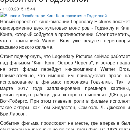
- 11.09.2015 15:44
Новый проект от кинокомпании Legendary Pictures покажет
одновременно двух культовых монстров - Годзиллу и Кинг
Конга, который сойдутся в противостоянии. Стоит отметить,
что с компанией Warner Bros уже ведутся переговоры
касаемо нового фильма.
Стоит подчеркнуть, что Legendary Pictures сейчас работает
над фильмом "Кинг Конг. Остров Черепа", и вскоре права
на этот фильм перейдут кинокомпании Warner Bros.
Примечательно, что именно им принаджелит право на
использование в фильмах персонажа Годзиллы. Так, в
марте 2017 года запланирована премьера картины,
режиссерскую работу для которого выполнит ДЖордан
Вот-Робертс. При этом главные роли в фильме исполнят
такие актеры, как Том Хиддлстон, Сэмюэль Л. Джексон и
Бри Ларсон.
События фильма происходят на месте, где впервые был
обнаружен Кинг-Конг (еще по событиям фильма 1933 года)