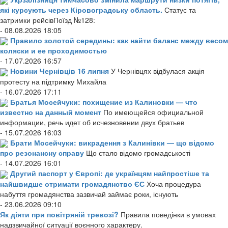
які курсують через Кіровоградську область.
Статус та
затримки рейсівПоїзд №128:
- 08.08.2026 18:05
Правило золотой середины: как найти баланс между весом
коляски и ее проходимостью
- 17.07.2026 16:57
Новини Чернівців 16 липня
У Чернівцях відбулася акція
протесту на підтримку Михайла
- 16.07.2026 17:11
Братья Мосейчуки: похищение из Калиновки — что
известно на данный момент
По имеющейся официальной
информации, речь идет об исчезновении двух братьев
- 15.07.2026 16:03
Брати Мосейчуки: викрадення з Калинівки — що відомо
про резонансну справу
Що стало відомо громадськості
- 14.07.2026 16:01
Другий паспорт у Європі: де українцям найпростіше та
найшвидше отримати громадянство ЄС
Хоча процедура
набуття громадянства зазвичай займає роки, існують
- 23.06.2026 09:10
Як діяти при повітряній тревозі?
Правила поведінки в умовах
надзвичайної ситуації воєнного характеру.