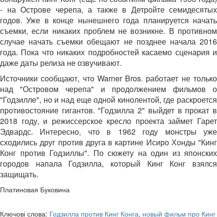
- на Острове черепа, а также в Детройте семидесятых
годов. Уже в конце нынешнего года планируется начать
съемки, если никаких проблем не возникне. В противном
случае начать съемки обещают не позднее начала 2016
года. Пока что никаких подробностей касаемо сценария и
даже даты релиза не озвучивают.
Источники сообщают, что Warner Bros. работает не только
над "Островом черепа" и продолжением фильмов о
"Годзилле", но и над еще одной кинолентой, где раскроется
противостояние гигантов. "Годзилла 2" выйдет в прокат в
2018 году, и режиссерское кресло проекта займет Гарет
Эдвардс. Интересно, что в 1962 году монстры уже
сходились друг против друга в картине Исиро Хонды "Кинг
Конг против Годзиллы". По сюжету на один из японских
городов напала Годзилла, который Кинг Конг взялся
защищать.
Платиновая Буковина
Ключові слова:
Годзилла против Кинг Конга
,
новый фильм про Кинг