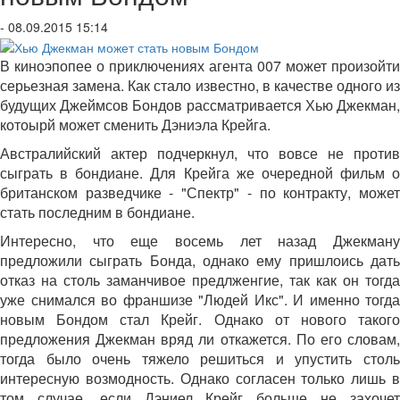
- 08.09.2015 15:14
В киноэпопее о приключениях агента 007 может произойти
серьезная замена. Как стало известно, в качестве одного из
будущих Джеймсов Бондов рассматривается Хью Джекман,
котоырй может сменить Дэниэла Крейга.
Австралийский актер подчеркнул, что вовсе не против
сыграть в бондиане. Для Крейга же очередной фильм о
британском разведчике - "Спектр" - по контракту, может
стать последним в бондиане.
Интересно, что еще восемь лет назад Джекману
предложили сыграть Бонда, однако ему пришлоись дать
отказ на столь заманчивое предлженгие, так как он тогда
уже снимался во франшизе "Людей Икс". И именно тогда
новым Бондом стал Крейг. Однако от нового такого
предложения Джекман вряд ли откажется. По его словам,
тогда было очень тяжело решиться и упустить столь
интересную возмодность. Однако согласен только лишь в
том случае, если Дэниел Крейг больше не захочет