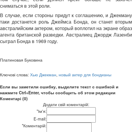
сниматься в этой роли.
В случае, если стороны придут к соглашению, и Джекману
таки достанется роль Джеймса Бонда, он станет вторым
австралийским актером, который воплотил на экране образ
агента британской разведки. Австралиец Джордж Лазенби
сыграл Бонда в 1969 году.
Платиновая Буковина
Ключові слова:
Хью Джекман
,
новый актер для бондианы
Если вы заметили ошибку, выделите текст с ошибкой и
нажмите Ctrl+Enter, чтобы сообщить об этом редакции
Коментарі (0)
Додати свій коментарій:
*
Ім'я:
E-mail:
*
Коментарій: