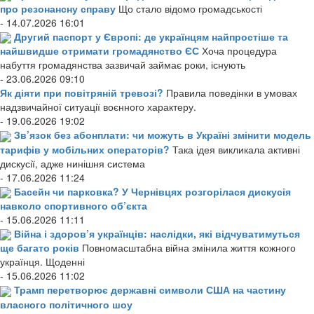
про резонансну справу
Що стало відомо громадськості
- 14.07.2026 16:01
Другий паспорт у Європі: де українцям найпростіше та
найшвидше отримати громадянство ЄС
Хоча процедура
набуття громадянства зазвичай займає роки, існують
- 23.06.2026 09:10
Як діяти при повітряній тревозі?
Правила поведінки в умовах
надзвичайної ситуації воєнного характеру.
- 19.06.2026 19:02
Зв’язок без абонплати: чи можуть в Україні змінити модель
тарифів у мобільних операторів?
Така ідея викликала активні
дискусії, адже нинішня система
- 17.06.2026 11:24
Басейн чи парковка? У Чернівцях розгорілася дискусія
навколо спортивного об’єкта
- 15.06.2026 11:11
Війна і здоров’я українців: наслідки, які відчуватимуться
ще багато років
Повномасштабна війна змінила життя кожного
українця. Щоденні
- 15.06.2026 11:02
Трамп перетворює державні символи США на частину
власного політичного шоу