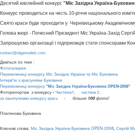
Десятий ювілейний конкурс
"Міс Західна Україна-Букови
Конкурс проводиться на честь 10-річчя національного коміте
Свято краси буде проходити у Чернівецькому Академічному м
Голова жюрі - Почесний Президент Міс Україна-Захід Сергі
Запрошуємо організації і підприємців стати спонсорами Конк
contact@olgamodels.com
Дивіться по темі :
Фотогалерея
Переможниці конкурсу Міс Західна Украіна та Міс Буковина
Інтерв"ю з красунями Буковини
Переможниці конкурсу
"Міс Західна Україна-Буковина OPEN-2008"
Фоторепортаж з конкурсу
-
Частина1
,
частина 2
,
-
більше
100
фото
!
за лаштунками конкурсу краси
Платинова Буковина
Ключові слова:
Міс Західна Україна-Буковина OPEN-2008
,
Сергій М