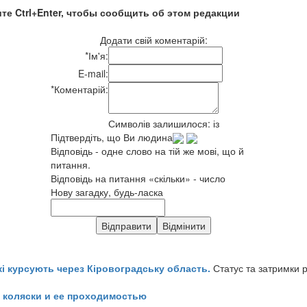
те Ctrl+Enter, чтобы сообщить об этом редакции
Додати свій коментарій:
*
Ім'я:
E-mail:
*
Коментарій:
Символів залишилося:
із
Підтвердіть, що Ви людина
Відповідь - одне слово на тій же мові, що й
питання.
Відповідь на питання «скільки» - число
Нову загадку, будь-ласка
кі курсують через Кіровоградську область.
Статус та затримки 
 коляски и ее проходимостью