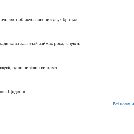
ь идет об исчезновении двух братьев
адянства зазвичай займає роки, існують
искусії, адже нинішня система
нця. Щоденні
Всі новини