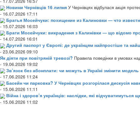
- 17.07.2026 16:57
Новини Чернівців 16 липня
У Чернівцях відбулася акція проте
- 16.07.2026 17:11
Братья Мосейчуки: похищение из Калиновки — что извест
- 15.07.2026 16:03
Брати Мосейчуки: викрадення з Калинівки — що відомо пр
- 14.07.2026 16:01
Другий паспорт у Європі: де українцям найпростіше та н
- 23.06.2026 09:10
Як діяти при повітряній тревозі?
Правила поведінки в умовах над
- 19.06.2026 19:02
Зв’язок без абонплати: чи можуть в Україні змінити модел
- 17.06.2026 11:24
Басейн чи парковка? У Чернівцях розгорілася дискусія нав
- 15.06.2026 11:11
Війна і здоров’я українців: наслідки, які відчуватимуться щ
- 15.06.2026 11:02