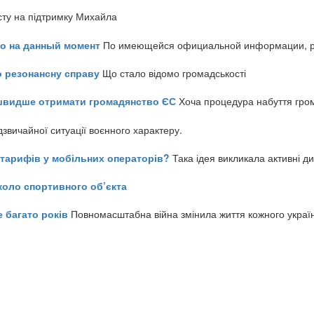
сту на підтримку Михайла
но на данный момент
По имеющейся официальной информации, реч
о резонансну справу
Що стало відомо громадськості
айшвидше отримати громадянство ЄС
Хоча процедура набуття гром
звичайної ситуації воєнного характеру.
ь тарифів у мобільних операторів?
Така ідея викликала активні д
коло спортивного об’єкта
е багато років
Повномасштабна війна змінила життя кожного украї