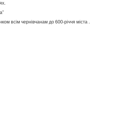
ях.
а"
ком всім чернівчанам до 600-річчя міста .