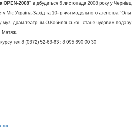
на OPEN-2008"
відбудеться 6 листопада 2008 року у Чернівц
ту Міс Украіна-Захід та 10- річчя модельного агенства "Ольг
уз.-драм.театрі ім.О.Кобилянської і стане чудовим подарун
й Матяж.
урсу тел.8 (0372) 52-63-63 ; 8 095 690 00 30
атяж