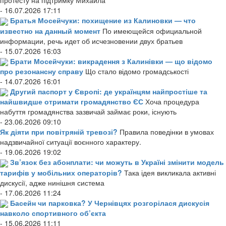
протесту на підтримку Михайла
- 16.07.2026 17:11
Братья Мосейчуки: похищение из Калиновки — что
известно на данный момент
По имеющейся официальной
информации, речь идет об исчезновении двух братьев
- 15.07.2026 16:03
Брати Мосейчуки: викрадення з Калинівки — що відомо
про резонансну справу
Що стало відомо громадськості
- 14.07.2026 16:01
Другий паспорт у Європі: де українцям найпростіше та
найшвидше отримати громадянство ЄС
Хоча процедура
набуття громадянства зазвичай займає роки, існують
- 23.06.2026 09:10
Як діяти при повітряній тревозі?
Правила поведінки в умовах
надзвичайної ситуації воєнного характеру.
- 19.06.2026 19:02
Зв’язок без абонплати: чи можуть в Україні змінити модель
тарифів у мобільних операторів?
Така ідея викликала активні
дискусії, адже нинішня система
- 17.06.2026 11:24
Басейн чи парковка? У Чернівцях розгорілася дискусія
навколо спортивного об’єкта
- 15.06.2026 11:11