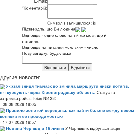
E-mail:
*
Коментарій:
Символів залишилося:
із
Підтвердіть, що Ви людина
Відповідь - одне слово на тій же мові, що й
питання.
Відповідь на питання «скільки» - число
Нову загадку, будь-ласка
Другие новости:
Укрзалізниця тимчасово змінила маршрути низки потягів,
які курсують через Кіровоградську область.
Статус та
затримки рейсівПоїзд №128:
- 08.08.2026 18:05
Правило золотой середины: как найти баланс между весом
коляски и ее проходимостью
- 17.07.2026 16:57
Новини Чернівців 16 липня
У Чернівцях відбулася акція