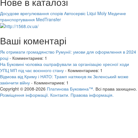
Нове в каталозі
Досудове врегулювання спорів
Автосервіс Liqui Moly
Медичне
транспортування MedTransfer
Ваші коментарі
Як отримати громадянство Румунії: умови для оформлення в 2024
році
- Комментариев: 1
На Буковині чоловіка оштрафували за організацію хресної ходи
УПЦ МП під час воєнного стану
- Комментариев: 1
Відмова від Криму і НАТО: Трамп натякнув як Зеленський може
закінчити війну
- Комментариев: 1
Copyright © 2008-2026
Платинова Буковина™.
Всі права захищено.
Розміщення інформації.
Контакти.
Правова інформація.