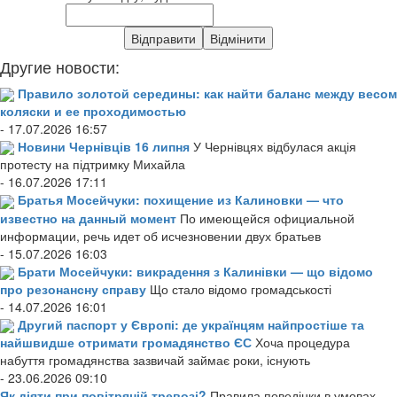
Другие новости:
Правило золотой середины: как найти баланс между весом
коляски и ее проходимостью
- 17.07.2026 16:57
Новини Чернівців 16 липня
У Чернівцях відбулася акція
протесту на підтримку Михайла
- 16.07.2026 17:11
Братья Мосейчуки: похищение из Калиновки — что
известно на данный момент
По имеющейся официальной
информации, речь идет об исчезновении двух братьев
- 15.07.2026 16:03
Брати Мосейчуки: викрадення з Калинівки — що відомо
про резонансну справу
Що стало відомо громадськості
- 14.07.2026 16:01
Другий паспорт у Європі: де українцям найпростіше та
найшвидше отримати громадянство ЄС
Хоча процедура
набуття громадянства зазвичай займає роки, існують
- 23.06.2026 09:10
Як діяти при повітряній тревозі?
Правила поведінки в умовах