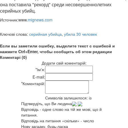
она поставила "рекорд" среди несовершеннолетних
серийных убийц.
Источник:www.
mignews.com
Ключові слова:
серийная убийца
,
убила 30 человек
Если вы заметили ошибку, выделите текст с ошибкой и
нажмите Ctrl+Enter, чтобы сообщить об этом редакции
Коментарі (0)
Додати свій коментарій:
*
Ім'я:
E-mail:
*
Коментарій:
Символів залишилося:
із
Підтвердіть, що Ви людина
Відповідь - одне слово на тій же мові, що й
питання.
Відповідь на питання «скільки» - число
Нову загадку, будь-ласка