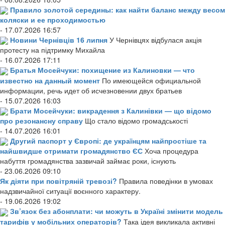
Правило золотой середины: как найти баланс между весом
коляски и ее проходимостью
- 17.07.2026 16:57
Новини Чернівців 16 липня
У Чернівцях відбулася акція
протесту на підтримку Михайла
- 16.07.2026 17:11
Братья Мосейчуки: похищение из Калиновки — что
известно на данный момент
По имеющейся официальной
информации, речь идет об исчезновении двух братьев
- 15.07.2026 16:03
Брати Мосейчуки: викрадення з Калинівки — що відомо
про резонансну справу
Що стало відомо громадськості
- 14.07.2026 16:01
Другий паспорт у Європі: де українцям найпростіше та
найшвидше отримати громадянство ЄС
Хоча процедура
набуття громадянства зазвичай займає роки, існують
- 23.06.2026 09:10
Як діяти при повітряній тревозі?
Правила поведінки в умовах
надзвичайної ситуації воєнного характеру.
- 19.06.2026 19:02
Зв’язок без абонплати: чи можуть в Україні змінити модель
тарифів у мобільних операторів?
Така ідея викликала активні