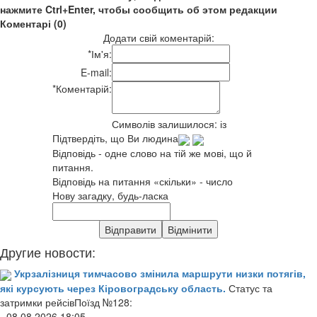
нажмите Ctrl+Enter, чтобы сообщить об этом редакции
Коментарі (0)
Додати свій коментарій:
*
Ім'я:
E-mail:
*
Коментарій:
Символів залишилося:
із
Підтвердіть, що Ви людина
Відповідь - одне слово на тій же мові, що й
питання.
Відповідь на питання «скільки» - число
Нову загадку, будь-ласка
Другие новости:
Укрзалізниця тимчасово змінила маршрути низки потягів,
які курсують через Кіровоградську область.
Статус та
затримки рейсівПоїзд №128:
- 08.08.2026 18:05