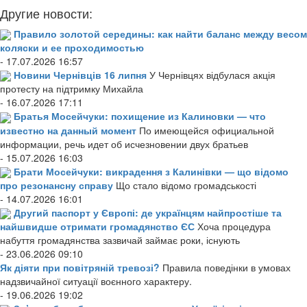
Другие новости:
Правило золотой середины: как найти баланс между весом
коляски и ее проходимостью
- 17.07.2026 16:57
Новини Чернівців 16 липня
У Чернівцях відбулася акція
протесту на підтримку Михайла
- 16.07.2026 17:11
Братья Мосейчуки: похищение из Калиновки — что
известно на данный момент
По имеющейся официальной
информации, речь идет об исчезновении двух братьев
- 15.07.2026 16:03
Брати Мосейчуки: викрадення з Калинівки — що відомо
про резонансну справу
Що стало відомо громадськості
- 14.07.2026 16:01
Другий паспорт у Європі: де українцям найпростіше та
найшвидше отримати громадянство ЄС
Хоча процедура
набуття громадянства зазвичай займає роки, існують
- 23.06.2026 09:10
Як діяти при повітряній тревозі?
Правила поведінки в умовах
надзвичайної ситуації воєнного характеру.
- 19.06.2026 19:02