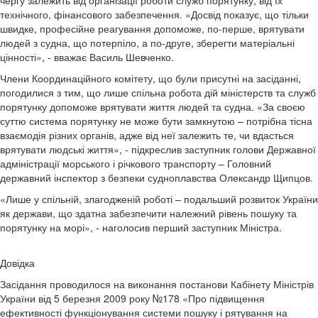
чергу залежить від організації роботи служб порятунку, від їх
технічного, фінансового забезпечення. «Досвід показує, що тільки
швидке, професійне реагування допоможе, по-перше, врятувати
людей з судна, що потерпіло, а по-друге, зберегти матеріальні
цінності», - вважає Василь Шевченко.
Члени Координаційного комітету, що були присутні на засіданні,
погодилися з тим, що лише спільна робота дій міністерств та служб
порятунку допоможе врятувати життя людей та судна. «За своєю
суттю система порятунку не може бути замкнутою – потрібна тісна
взаємодія різних органів, адже від неї залежить те, чи вдасться
врятувати людські життя», - підкреслив заступник голови Державної
адміністрації морського і річкового транспорту – Головний
державний інспектор з безпеки судноплавства Олександр Щипцов.
«Лише у спільній, злагодженій роботі – подальший розвиток України
як держави, що здатна забезпечити належний рівень пошуку та
порятунку на морі», - наголосив перший заступник Міністра.
Довідка
Засідання проводилося на виконання постанови Кабінету Міністрів
України від 5 березня 2009 року №178 «Про підвищення
ефективності функціонування системи пошуку і рятування на