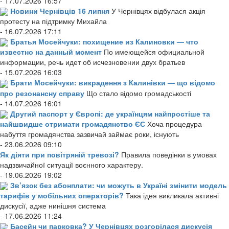
- 17.07.2026 16:57
Новини Чернівців 16 липня
У Чернівцях відбулася акція
протесту на підтримку Михайла
- 16.07.2026 17:11
Братья Мосейчуки: похищение из Калиновки — что
известно на данный момент
По имеющейся официальной
информации, речь идет об исчезновении двух братьев
- 15.07.2026 16:03
Брати Мосейчуки: викрадення з Калинівки — що відомо
про резонансну справу
Що стало відомо громадськості
- 14.07.2026 16:01
Другий паспорт у Європі: де українцям найпростіше та
найшвидше отримати громадянство ЄС
Хоча процедура
набуття громадянства зазвичай займає роки, існують
- 23.06.2026 09:10
Як діяти при повітряній тревозі?
Правила поведінки в умовах
надзвичайної ситуації воєнного характеру.
- 19.06.2026 19:02
Зв’язок без абонплати: чи можуть в Україні змінити модель
тарифів у мобільних операторів?
Така ідея викликала активні
дискусії, адже нинішня система
- 17.06.2026 11:24
Басейн чи парковка? У Чернівцях розгорілася дискусія