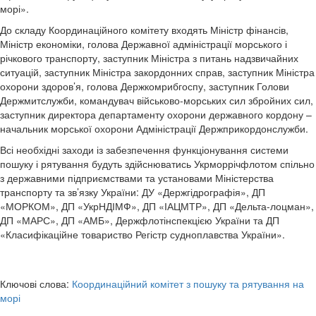
морі».
До складу Координаційного комітету входять Міністр фінансів,
Міністр економіки, голова Державної адміністрації морського і
річкового транспорту, заступник Міністра з питань надзвичайних
ситуацій, заступник Міністра закордонних справ, заступник Міністра
охорони здоров’я, голова Держкомрибгоспу, заступник Голови
Держмитслужби, командувач військово-морських сил збройних сил,
заступник директора департаменту охорони державного кордону –
начальник морської охорони Адміністрації Держприкордонслужби.
Всі необхідні заходи із забезпечення функціонування системи
пошуку і рятування будуть здійснюватись Укрморрічфлотом спільно
з державними підприємствами та установами Міністерства
транспорту та зв’язку України: ДУ «Держгідрографія», ДП
«МОРКОМ», ДП «УкрНДІМФ», ДП «ІАЦМТР», ДП «Дельта-лоцман»,
ДП «МАРС», ДП «АМБ», Держфлотінспекцією України та ДП
«Класифікаційне товариство Регістр судноплавства України».
Ключові слова:
Координаційний комітет з пошуку та рятування на
морі