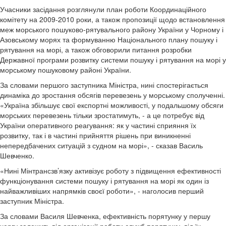
Учасники засідання розглянули план роботи Координаційного
комітету на 2009-2010 роки, а також пропозиції щодо встановлення
меж морського пошуково-рятувального району України у Чорному і
Азовському морях та формуванню Національного плану пошуку і
рятування на морі, а також обговорили питання розробки
Державної програми розвитку системи пошуку і рятування на морі у
морському пошуковому районі України.
За словами першого заступника Міністра, нині спостерігається
динаміка до зростання обсягів перевезень у морському сполученні.
«Україна збільшує свої експортні можливості, у подальшому обсяги
морських перевезень тільки зростатимуть, - а це потребує від
України оперативного реагування: як у частині сприяння їх
розвитку, так і в частині прийняття рішень при виникненні
непередбачених ситуацій з судном на морі», - сказав Василь
Шевченко.
«Нині Мінтрансзв’язку активізує роботу з підвищення ефективності
функціонування системи пошуку і рятування на морі як один із
найважливіших напрямків своєї роботи», - наголосив перший
заступник Міністра.
За словами Василя Шевченка, ефективність порятунку у першу