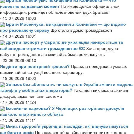
известно на данный момент
По имеющейся официальной
информации, речь идет об исчезновении двух братьев
- 15.07.2026 16:03
Брати Мосейчуки: викрадення з Калинівки — що відомо
про резонансну справу
Що стало відомо громадськості
- 14.07.2026 16:01
Другий паспорт у Європі: де українцям найпростіше та
найшвидше отримати громадянство ЄС
Хоча процедура
набуття громадянства зазвичай займає роки, існують
- 23.06.2026 09:10
Як діяти при повітряній тревозі?
Правила поведінки в умовах
надзвичайної ситуації воєнного характеру.
- 19.06.2026 19:02
Зв’язок без абонплати: чи можуть в Україні змінити модель
тарифів у мобільних операторів?
Така ідея викликала активні
дискусії, адже нинішня система
- 17.06.2026 11:24
Басейн чи парковка? У Чернівцях розгорілася дискусія
навколо спортивного об’єкта
- 15.06.2026 11:11
Війна і здоров’я українців: наслідки, які відчуватимуться
ще багато років
Повномасштабна війна змінила життя кожного