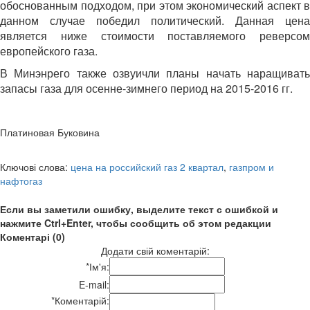
обоснованным подходом, при этом экономический аспект в
данном случае победил политический. Данная цена
является ниже стоимости поставляемого реверсом
европейского газа.
В Минэнрего также озвуичли планы начать наращивать
запасы газа для осенне-зимнего период на 2015-2016 гг.
Платиновая Буковина
Ключові слова:
цена на российский газ 2 квартал
,
газпром и
нафтогаз
Если вы заметили ошибку, выделите текст с ошибкой и
нажмите Ctrl+Enter, чтобы сообщить об этом редакции
Коментарі (0)
Додати свій коментарій:
*
Ім'я:
E-mail:
*
Коментарій: