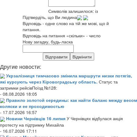
Символів залишилося:
із
Підтвердіть, що Ви людина
Відповідь - одне слово на тій же мові, що й
питання.
Відповідь на питання «скільки» - число
Нову загадку, будь-ласка
Другие новости:
Укрзалізниця тимчасово змінила маршрути низки потягів,
які курсують через Кіровоградську область.
Статус та
затримки рейсівПоїзд №128:
- 08.08.2026 18:05
Правило золотой середины: как найти баланс между весом
коляски и ее проходимостью
- 17.07.2026 16:57
Новини Чернівців 16 липня
У Чернівцях відбулася акція
протесту на підтримку Михайла
- 16.07.2026 17:11
Братья Мосейчуки: похищение из Калиновки — что