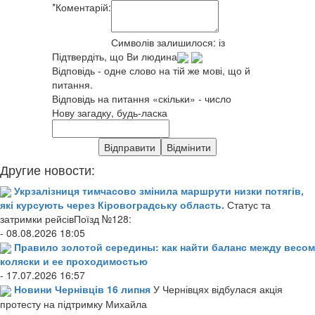
*
Коментарій:
Символів залишилося:
із
Підтвердіть, що Ви людина
Відповідь - одне слово на тій же мові, що й
питання.
Відповідь на питання «скільки» - число
Нову загадку, будь-ласка
Другие новости:
Укрзалізниця тимчасово змінила маршрути низки потягів,
які курсують через Кіровоградську область.
Статус та
затримки рейсівПоїзд №128:
- 08.08.2026 18:05
Правило золотой середины: как найти баланс между весом
коляски и ее проходимостью
- 17.07.2026 16:57
Новини Чернівців 16 липня
У Чернівцях відбулася акція
протесту на підтримку Михайла