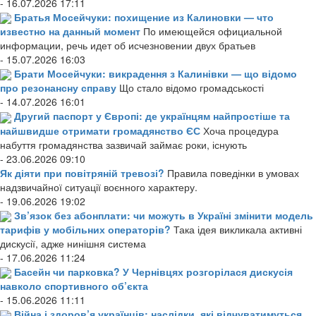
- 16.07.2026 17:11
Братья Мосейчуки: похищение из Калиновки — что
известно на данный момент
По имеющейся официальной
информации, речь идет об исчезновении двух братьев
- 15.07.2026 16:03
Брати Мосейчуки: викрадення з Калинівки — що відомо
про резонансну справу
Що стало відомо громадськості
- 14.07.2026 16:01
Другий паспорт у Європі: де українцям найпростіше та
найшвидше отримати громадянство ЄС
Хоча процедура
набуття громадянства зазвичай займає роки, існують
- 23.06.2026 09:10
Як діяти при повітряній тревозі?
Правила поведінки в умовах
надзвичайної ситуації воєнного характеру.
- 19.06.2026 19:02
Зв’язок без абонплати: чи можуть в Україні змінити модель
тарифів у мобільних операторів?
Така ідея викликала активні
дискусії, адже нинішня система
- 17.06.2026 11:24
Басейн чи парковка? У Чернівцях розгорілася дискусія
навколо спортивного об’єкта
- 15.06.2026 11:11
Війна і здоров’я українців: наслідки, які відчуватимуться