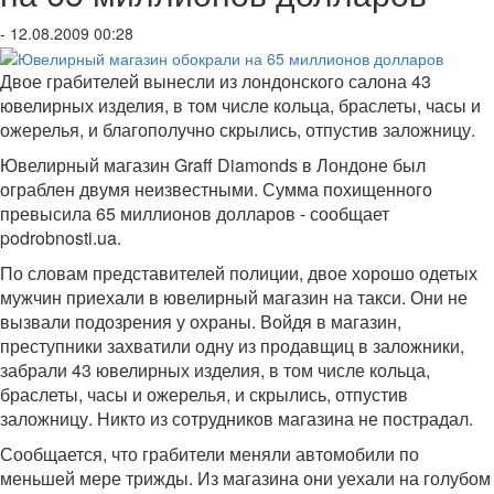
- 12.08.2009 00:28
Двое грабителей вынесли из лондонского салона 43
ювелирных изделия, в том числе кольца, браслеты, часы и
ожерелья, и благополучно скрылись, отпустив заложницу.
Ювелирный магазин Graff Diamonds в Лондоне был
ограблен двумя неизвестными. Сумма похищенного
превысила 65 миллионов долларов - сообщает
podrobnosti.ua.
По словам представителей полиции, двое хорошо одетых
мужчин приехали в ювелирный магазин на такси. Они не
вызвали подозрения у охраны. Войдя в магазин,
преступники захватили одну из продавщиц в заложники,
забрали 43 ювелирных изделия, в том числе кольца,
браслеты, часы и ожерелья, и скрылись, отпустив
заложницу. Никто из сотрудников магазина не пострадал.
Сообщается, что грабители меняли автомобили по
меньшей мере трижды. Из магазина они уехали на голубом