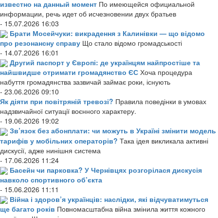
известно на данный момент
По имеющейся официальной
информации, речь идет об исчезновении двух братьев
- 15.07.2026 16:03
Брати Мосейчуки: викрадення з Калинівки — що відомо
про резонансну справу
Що стало відомо громадськості
- 14.07.2026 16:01
Другий паспорт у Європі: де українцям найпростіше та
найшвидше отримати громадянство ЄС
Хоча процедура
набуття громадянства зазвичай займає роки, існують
- 23.06.2026 09:10
Як діяти при повітряній тревозі?
Правила поведінки в умовах
надзвичайної ситуації воєнного характеру.
- 19.06.2026 19:02
Зв’язок без абонплати: чи можуть в Україні змінити модель
тарифів у мобільних операторів?
Така ідея викликала активні
дискусії, адже нинішня система
- 17.06.2026 11:24
Басейн чи парковка? У Чернівцях розгорілася дискусія
навколо спортивного об’єкта
- 15.06.2026 11:11
Війна і здоров’я українців: наслідки, які відчуватимуться
ще багато років
Повномасштабна війна змінила життя кожного