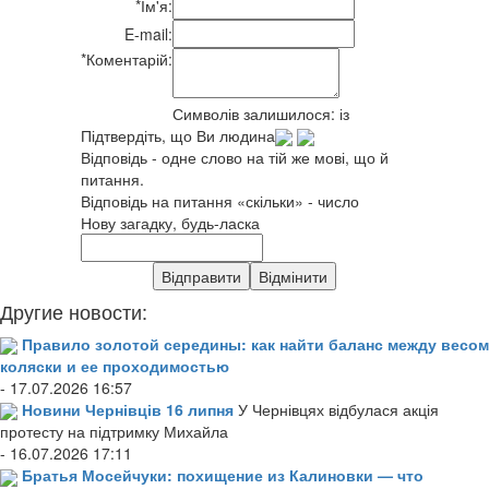
*
Ім'я:
E-mail:
*
Коментарій:
Символів залишилося:
із
Підтвердіть, що Ви людина
Відповідь - одне слово на тій же мові, що й
питання.
Відповідь на питання «скільки» - число
Нову загадку, будь-ласка
Другие новости:
Правило золотой середины: как найти баланс между весом
коляски и ее проходимостью
- 17.07.2026 16:57
Новини Чернівців 16 липня
У Чернівцях відбулася акція
протесту на підтримку Михайла
- 16.07.2026 17:11
Братья Мосейчуки: похищение из Калиновки — что