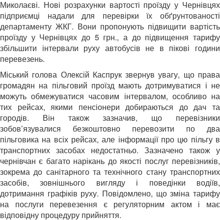
Миколаєві. Нові розрахунки вартості проїзду у Чернівцях
підприємці надали для перевірки їх обґрунтованості
департаменту ЖКГ. Вони пропонують підвищити вартість
проїзду у Чернівцях до 5 грн., а до підвищення тарифу
збільшити інтервали руху автобусів не в пікові години
перевезень.
Міський голова Олексій Каспрук звернув увагу, що права
громадян на пільговий проїзд мають дотримуватися і не
можуть обмежуватися часовим інтервалом, особливо на
тих рейсах, якими пенсіонери добираються до дач та
городів. Він також зазначив, що перевізники
зобов’язувалися безкоштовно перевозити по два
пільговика на всіх рейсах, але інформації про цю пільгу в
транспортних засобах недостатньо. Зазначено також у
чернівчан є багато нарікань до якості послуг перевізників,
зокрема до санітарного та технічного стану транспортних
засобів, зовнішнього вигляду і поведінки водіїв,
дотримання графіків руху. Повідомлено, що зміна тарифу
на послуги перевезення є регуляторним актом і має
відповідну процедуру прийняття.