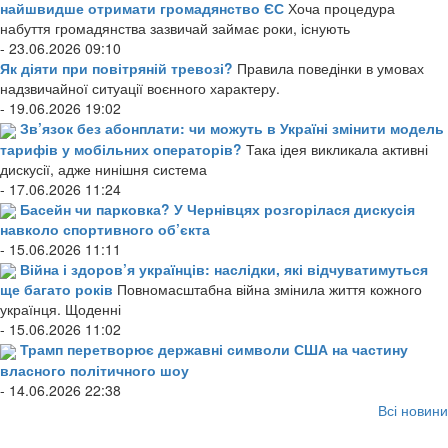
найшвидше отримати громадянство ЄС
Хоча процедура
набуття громадянства зазвичай займає роки, існують
- 23.06.2026 09:10
Як діяти при повітряній тревозі?
Правила поведінки в умовах
надзвичайної ситуації воєнного характеру.
- 19.06.2026 19:02
Зв’язок без абонплати: чи можуть в Україні змінити модель
тарифів у мобільних операторів?
Така ідея викликала активні
дискусії, адже нинішня система
- 17.06.2026 11:24
Басейн чи парковка? У Чернівцях розгорілася дискусія
навколо спортивного об’єкта
- 15.06.2026 11:11
Війна і здоров’я українців: наслідки, які відчуватимуться
ще багато років
Повномасштабна війна змінила життя кожного
українця. Щоденні
- 15.06.2026 11:02
Трамп перетворює державні символи США на частину
власного політичного шоу
- 14.06.2026 22:38
Всі новини