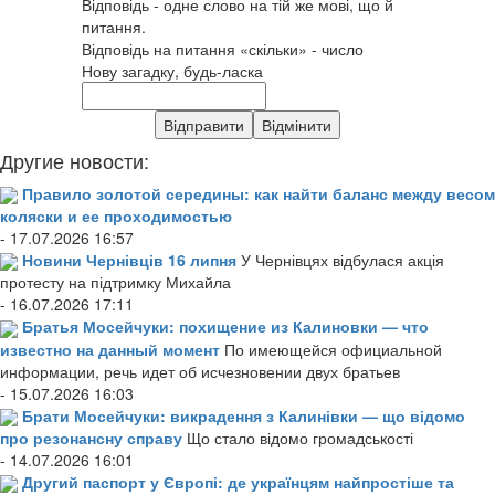
Відповідь - одне слово на тій же мові, що й
питання.
Відповідь на питання «скільки» - число
Нову загадку, будь-ласка
Другие новости:
Правило золотой середины: как найти баланс между весом
коляски и ее проходимостью
- 17.07.2026 16:57
Новини Чернівців 16 липня
У Чернівцях відбулася акція
протесту на підтримку Михайла
- 16.07.2026 17:11
Братья Мосейчуки: похищение из Калиновки — что
известно на данный момент
По имеющейся официальной
информации, речь идет об исчезновении двух братьев
- 15.07.2026 16:03
Брати Мосейчуки: викрадення з Калинівки — що відомо
про резонансну справу
Що стало відомо громадськості
- 14.07.2026 16:01
Другий паспорт у Європі: де українцям найпростіше та