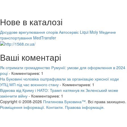
Нове в каталозі
Досудове врегулювання спорів
Автосервіс Liqui Moly
Медичне
транспортування MedTransfer
Ваші коментарі
Як отримати громадянство Румунії: умови для оформлення в 2024
році
- Комментариев: 1
На Буковині чоловіка оштрафували за організацію хресної ходи
УПЦ МП під час воєнного стану
- Комментариев: 1
Відмова від Криму і НАТО: Трамп натякнув як Зеленський може
закінчити війну
- Комментариев: 1
Copyright © 2008-2026
Платинова Буковина™.
Всі права захищено.
Розміщення інформації.
Контакти.
Правова інформація.