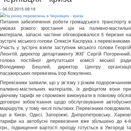
- 06.03.2015 09:19
Питання забезпечення роботи громадського транспорту в
умовах різкого зростання цін на паливно-мастильні
матеріали, запасні частини обговорювалося 5 березня на
зустрічі міського голови Олексія Каспрука з перевізниками.
Участь у зустрічі взяли заступник міського голови Георгій
Леонтій, директор департаменту ЖКГ Сергій Погоренний,
голова постійної депутатської комісії міської ради
Володимир Бешлей, директор Центру організації
пасажирських перевезень Ігор Кожуленко.
Перевізники заявили, що у зв’язку з різким подорожчанням
паливно-мастильних матеріалів, їх дефіцитом вони при
діючому тарифі не спроможні виконувати в повному обсязі
договірні зобов’язання щодо обслуговування автобусних
маршрутів, у тому числі пільгових. Перевізники повідомили,
що в Києві, Одесі, Запоріжжі, Дніпропетровську, Харкові
тарифи на автобусні перевезення вже збільшено до 4-6
грн., підвищення вартості проїзду готується в Ужгороді та