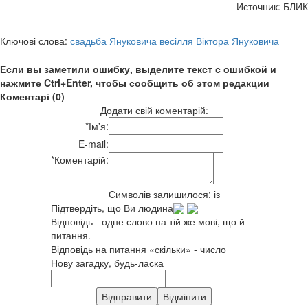
Источник: БЛИК
Ключові слова:
свадьба Януковича весілля Віктора Януковича
Если вы заметили ошибку, выделите текст с ошибкой и
нажмите Ctrl+Enter, чтобы сообщить об этом редакции
Коментарі (0)
Додати свій коментарій:
*
Ім'я:
E-mail:
*
Коментарій:
Символів залишилося:
із
Підтвердіть, що Ви людина
Відповідь - одне слово на тій же мові, що й
питання.
Відповідь на питання «скільки» - число
Нову загадку, будь-ласка