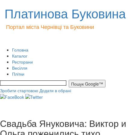
Платинова Буковина
Портал міста Чернівці та Буковини
Головна
Каталог
Ресторани
Весілля
Плітки
Зробити стартовою
Додати в обрані
Свадьба Януковича: Виктор и
Ольга поженились тихо