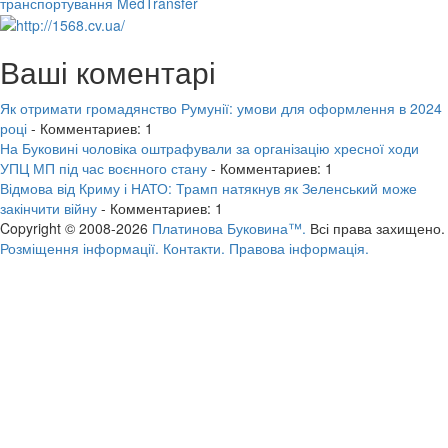
транспортування MedTransfer
Ваші коментарі
Як отримати громадянство Румунії: умови для оформлення в 2024
році
- Комментариев: 1
На Буковині чоловіка оштрафували за організацію хресної ходи
УПЦ МП під час воєнного стану
- Комментариев: 1
Відмова від Криму і НАТО: Трамп натякнув як Зеленський може
закінчити війну
- Комментариев: 1
Copyright © 2008-2026
Платинова Буковина™.
Всі права захищено.
Розміщення інформації.
Контакти.
Правова інформація.