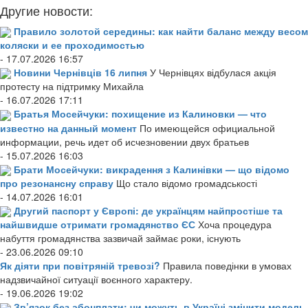
Другие новости:
Правило золотой середины: как найти баланс между весом
коляски и ее проходимостью
- 17.07.2026 16:57
Новини Чернівців 16 липня
У Чернівцях відбулася акція
протесту на підтримку Михайла
- 16.07.2026 17:11
Братья Мосейчуки: похищение из Калиновки — что
известно на данный момент
По имеющейся официальной
информации, речь идет об исчезновении двух братьев
- 15.07.2026 16:03
Брати Мосейчуки: викрадення з Калинівки — що відомо
про резонансну справу
Що стало відомо громадськості
- 14.07.2026 16:01
Другий паспорт у Європі: де українцям найпростіше та
найшвидше отримати громадянство ЄС
Хоча процедура
набуття громадянства зазвичай займає роки, існують
- 23.06.2026 09:10
Як діяти при повітряній тревозі?
Правила поведінки в умовах
надзвичайної ситуації воєнного характеру.
- 19.06.2026 19:02
Зв’язок без абонплати: чи можуть в Україні змінити модель