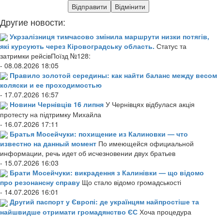
Другие новости:
Укрзалізниця тимчасово змінила маршрути низки потягів,
які курсують через Кіровоградську область.
Статус та
затримки рейсівПоїзд №128:
- 08.08.2026 18:05
Правило золотой середины: как найти баланс между весом
коляски и ее проходимостью
- 17.07.2026 16:57
Новини Чернівців 16 липня
У Чернівцях відбулася акція
протесту на підтримку Михайла
- 16.07.2026 17:11
Братья Мосейчуки: похищение из Калиновки — что
известно на данный момент
По имеющейся официальной
информации, речь идет об исчезновении двух братьев
- 15.07.2026 16:03
Брати Мосейчуки: викрадення з Калинівки — що відомо
про резонансну справу
Що стало відомо громадськості
- 14.07.2026 16:01
Другий паспорт у Європі: де українцям найпростіше та
найшвидше отримати громадянство ЄС
Хоча процедура