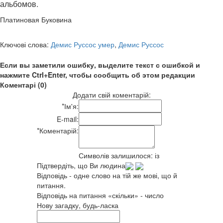
альбомов.
Платиновая Буковина
Ключові слова:
Демис Руссос умер
,
Демис Руссос
Если вы заметили ошибку, выделите текст с ошибкой и
нажмите Ctrl+Enter, чтобы сообщить об этом редакции
Коментарі (0)
Додати свій коментарій:
*
Ім'я:
E-mail:
*
Коментарій:
Символів залишилося:
із
Підтвердіть, що Ви людина
Відповідь - одне слово на тій же мові, що й
питання.
Відповідь на питання «скільки» - число
Нову загадку, будь-ласка