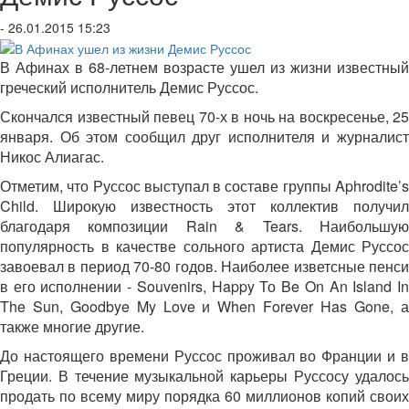
- 26.01.2015 15:23
В Афинах в 68-летнем возрасте ушел из жизни известный
греческий исполнитель Демис Руссос.
Скончался известный певец 70-х в ночь на воскресенье, 25
января. Об этом сообщил друг исполнителя и журналист
Никос Алиагас.
Отметим, что Руссос выступал в составе группы Aphrodite’s
Child. Широкую известность этот коллектив получил
благодаря композиции Rain & Tears. Наибольшую
популярность в качестве сольного артиста Демис Руссос
завоевал в период 70-80 годов. Наиболее изветсные пенси
в его исполнении - Souvenirs, Happy То Be On An Island In
The Sun, Goodbye My Love и When Forever Has Gone, а
также многие другие.
До настоящего времени Руссос проживал во Франции и в
Греции. В течение музыкальной карьеры Руссосу удалось
продать по всему миру порядка 60 миллионов копий своих