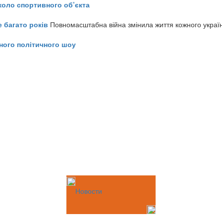
коло спортивного об’єкта
е багато років
Повномасштабна війна змінила життя кожного украї
ного політичного шоу
Новости