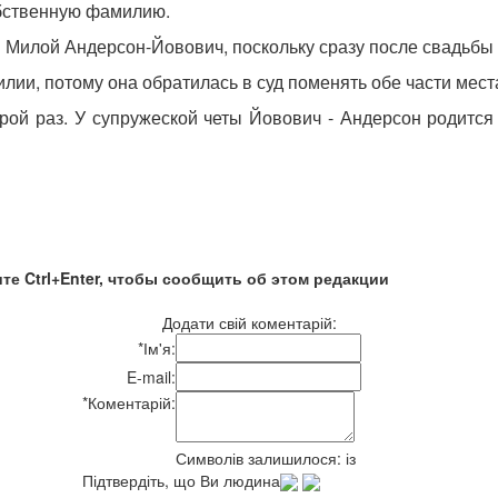
обственную фамилию.
ся Милой Андерсон-Йовович, поскольку сразу после свадьб
лии, потому она обратилась в суд поменять обе части мест
орой раз. У супружеской четы Йовович - Андерсон родитс
те Ctrl+Enter, чтобы сообщить об этом редакции
Додати свій коментарій:
*
Ім'я:
E-mail:
*
Коментарій:
Символів залишилося:
із
Підтвердіть, що Ви людина