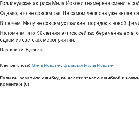
Голливудская актриса Мила Йовович намерена сменить с
Однако, это не совсем так. На самом деле она уже являет
Впрочем, Милу не совсем устраивает порядок в новой фами
Напомним, что 38-летняя актиса сейчас беременна во вт
одном из светских мероприятий.
Платиновая Буковина
Ключові слова:
Мила Йовович
,
фамилия Милы Йовович
Если вы заметили ошибку, выделите текст с ошибкой и нажми
Коментарі (0)