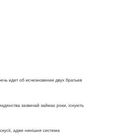
ь идет об исчезновении двух братьев
адянства зазвичай займає роки, існують
искусії, адже нинішня система