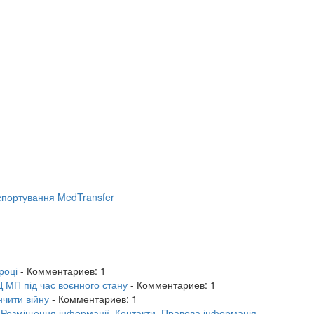
портування MedTransfer
році
- Комментариев: 1
 МП під час воєнного стану
- Комментариев: 1
нчити війну
- Комментариев: 1
.
Розміщення інформації.
Контакти.
Правова інформація.