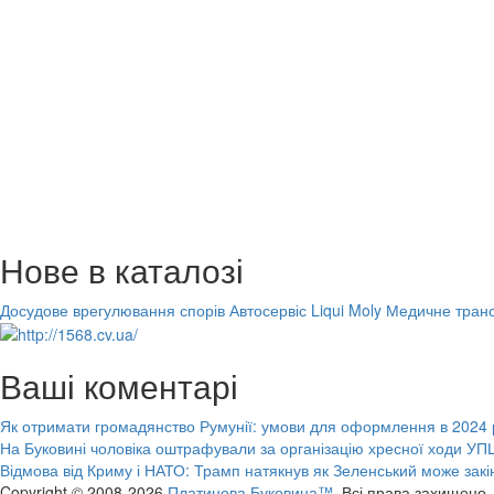
Нове в каталозі
Досудове врегулювання спорів
Автосервіс Liqui Moly
Медичне транс
Ваші коментарі
Як отримати громадянство Румунії: умови для оформлення в 2024 
На Буковині чоловіка оштрафували за організацію хресної ходи УПЦ
Відмова від Криму і НАТО: Трамп натякнув як Зеленський може закі
Copyright © 2008-2026
Платинова Буковина™.
Всі права захищено