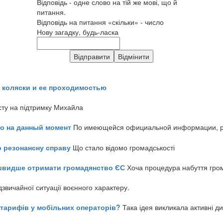
Відповідь - одне слово на тій же мові, що й
питання.
Відповідь на питання «скільки» - число
Нову загадку, будь-ласка
 коляски и ее проходимостью
сту на підтримку Михайла
но на данный момент
По имеющейся официальной информации, реч
о резонансну справу
Що стало відомо громадськості
айшвидше отримати громадянство ЄС
Хоча процедура набуття гром
звичайної ситуації воєнного характеру.
ь тарифів у мобільних операторів?
Така ідея викликала активні д