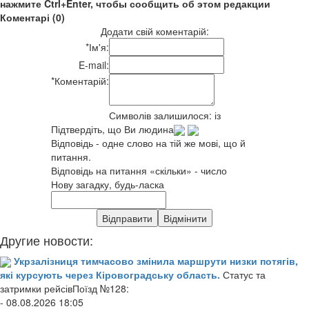
нажмите Ctrl+Enter, чтобы сообщить об этом редакции
Коментарі (0)
Додати свій коментарій:
*
Ім'я:
E-mail:
*
Коментарій:
Символів залишилося:
із
Підтвердіть, що Ви людина
Відповідь - одне слово на тій же мові, що й
питання.
Відповідь на питання «скільки» - число
Нову загадку, будь-ласка
Другие новости:
Укрзалізниця тимчасово змінила маршрути низки потягів,
які курсують через Кіровоградську область.
Статус та
затримки рейсівПоїзд №128:
- 08.08.2026 18:05