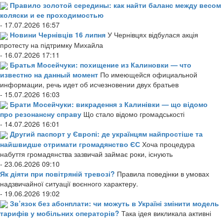
Правило золотой середины: как найти баланс между весом
коляски и ее проходимостью
- 17.07.2026 16:57
Новини Чернівців 16 липня
У Чернівцях відбулася акція
протесту на підтримку Михайла
- 16.07.2026 17:11
Братья Мосейчуки: похищение из Калиновки — что
известно на данный момент
По имеющейся официальной
информации, речь идет об исчезновении двух братьев
- 15.07.2026 16:03
Брати Мосейчуки: викрадення з Калинівки — що відомо
про резонансну справу
Що стало відомо громадськості
- 14.07.2026 16:01
Другий паспорт у Європі: де українцям найпростіше та
найшвидше отримати громадянство ЄС
Хоча процедура
набуття громадянства зазвичай займає роки, існують
- 23.06.2026 09:10
Як діяти при повітряній тревозі?
Правила поведінки в умовах
надзвичайної ситуації воєнного характеру.
- 19.06.2026 19:02
Зв’язок без абонплати: чи можуть в Україні змінити модель
тарифів у мобільних операторів?
Така ідея викликала активні