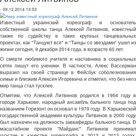
- 09.12.2014 13:53
Известный украинский хореограф и основатель
собственной школы танца Алексей Литвинов, известный
также по судейству в таких крупных танцевальных
проектах, как "Танцуют все" и "Танцы со звездами" ушел из
жизни сегодня, 9 декабря 2014 года, в возрасте 60 лет.
О смерти любимого учителя и наставника в социальных
сетях пишут его ученики. В частности, Алекс Вассерман
выразил на своей странице в Фейсбук соболезнования
семье и близким Алексея Игоревича и отметил, что без него
мир танца стал тусклее.
Отметим, что Алексей Литвинов родился в 1954 году в
городе Харькове. народный ансамбль бального танца под
названием Горизонт он основал в 1979 году. В Харьковской
государственной академии культуры Литвинов в 2000 году
был нахначен на должность завкафедры бального танца. В
масштабном проекте "Майданс" Литвинов принимал
участие в качестве хореографа в 2012 и 2013 годах,