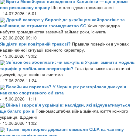
Брати Мосейчуки: викрадення з Калинівки — що відомо
про резонансну справу
Що стало відомо громадськості
- 14.07.2026 16:01
Другий паспорт у Європі: де українцям найпростіше та
найшвидше отримати громадянство ЄС
Хоча процедура
набуття громадянства зазвичай займає роки, існують
- 23.06.2026 09:10
Як діяти при повітряній тревозі?
Правила поведінки в умовах
надзвичайної ситуації воєнного характеру.
- 19.06.2026 19:02
Зв’язок без абонплати: чи можуть в Україні змінити модель
тарифів у мобільних операторів?
Така ідея викликала активні
дискусії, адже нинішня система
- 17.06.2026 11:24
Басейн чи парковка? У Чернівцях розгорілася дискусія
навколо спортивного об’єкта
- 15.06.2026 11:11
Війна і здоров’я українців: наслідки, які відчуватимуться
ще багато років
Повномасштабна війна змінила життя кожного
українця. Щоденні
- 15.06.2026 11:02
Трамп перетворює державні символи США на частину
власного політичного шоу