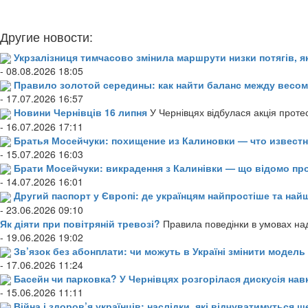
Другие новости:
Укрзалізниця тимчасово змінила маршрути низки потягів, я
- 08.08.2026 18:05
Правило золотой середины: как найти баланс между весом
- 17.07.2026 16:57
Новини Чернівців 16 липня
У Чернівцях відбулася акція проте
- 16.07.2026 17:11
Братья Мосейчуки: похищение из Калиновки — что извест
- 15.07.2026 16:03
Брати Мосейчуки: викрадення з Калинівки — що відомо пр
- 14.07.2026 16:01
Другий паспорт у Європі: де українцям найпростіше та н
- 23.06.2026 09:10
Як діяти при повітряній тревозі?
Правила поведінки в умовах над
- 19.06.2026 19:02
Зв’язок без абонплати: чи можуть в Україні змінити модел
- 17.06.2026 11:24
Басейн чи парковка? У Чернівцях розгорілася дискусія нав
- 15.06.2026 11:11
Війна і здоров’я українців: наслідки, які відчуватимуться щ