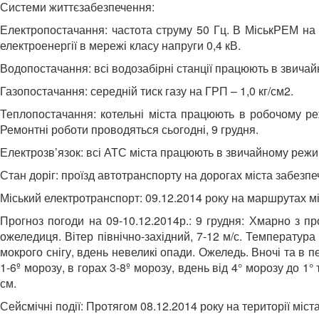
Системи життєзабезпечення:
Електропостачання: частота струму 50 Гц. В МіськРЕМ на 
електроенергії в мережі класу напруги 0,4 кВ.
Водопостачання: всі водозабірні станції працюють в звичай
Газопостачання: середній тиск газу на ГРП – 1,0 кг/см2.
Теплопостачання: котельні міста працюють в робочому режи
Ремонтні роботи проводяться сьогодні, 9 грудня.
Електрозв’язок: всі АТС міста працюють в звичайному режи
Стан доріг: проїзд автотранспорту на дорогах міста забезпе
Міський електротранспорт: 09.12.2014 року на маршрутах мі
Прогноз погоди на 09-10.12.2014р.: 9 грудня: Хмарно з пр
ожеледиця. Вітер північно-західний, 7-12 м/с. Температура 
мокрого снігу, вдень невеликі опади. Ожеледь. Вночі та в п
1-6º морозу, в горах 3-8º морозу, вдень від 4° морозу до 1°
см.
Сейсмічні події: Протягом 08.12.2014 року на території міст