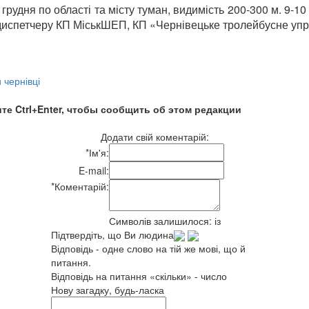
удня по області та місту туман, видимість 200-300 м. 9-10 
спетчеру КП МіськШЕП, КП «Чернівецьке тролейбусне управ
 чернівці
те Ctrl+Enter, чтобы сообщить об этом редакции
Додати свій коментарій:
*
Ім'я:
E-mail:
*
Коментарій:
Символів залишилося:
із
Підтвердіть, що Ви людина
Відповідь - одне слово на тій же мові, що й
питання.
Відповідь на питання «скільки» - число
Нову загадку, будь-ласка