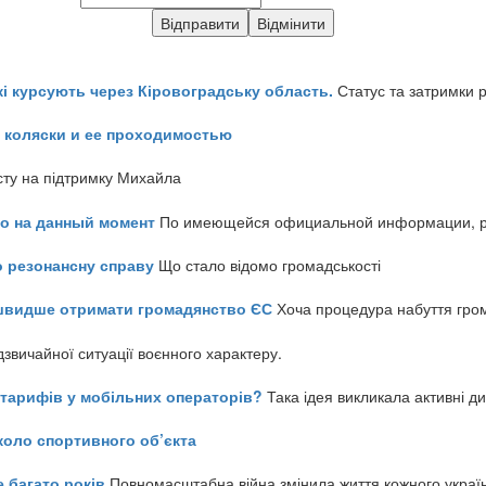
кі курсують через Кіровоградську область.
Статус та затримки 
 коляски и ее проходимостью
сту на підтримку Михайла
но на данный момент
По имеющейся официальной информации, реч
о резонансну справу
Що стало відомо громадськості
айшвидше отримати громадянство ЄС
Хоча процедура набуття гром
звичайної ситуації воєнного характеру.
ь тарифів у мобільних операторів?
Така ідея викликала активні д
коло спортивного об’єкта
е багато років
Повномасштабна війна змінила життя кожного украї