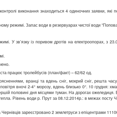
контролі виконання знаходиться 4 одиночних заявки, які п
ному режимі. Запас води в резервуарах чистої води ”Попова
мі. У зв’язку із поривом дротів на електроопорах, з 23.0
мі.
чено.
ста працює тролейбусів (план/факт) – 62/62 од.
оясненнями, вранці та вдень сніг, мокрий сніг, решта час
повітря вночі 2-4° морозу, вдень близько 0°. 10 грудня: хм
ершій половині дня місцями туман. На дорогах ожеледиця. Ві
 тепла. Рівень води р. Прут за 08.12.2014р.: в межах посту 
а Чернівців зареєстровано 2 землетруси з епіцентрами 11100 