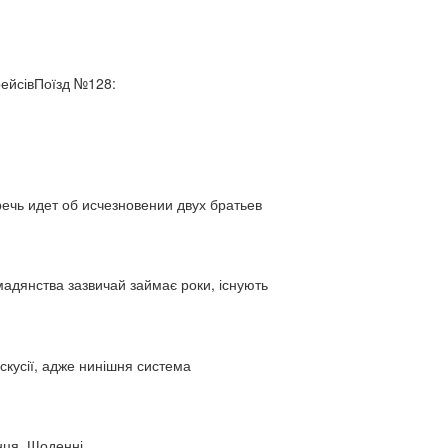
рейсівПоїзд №128:
ь идет об исчезновении двух братьев
адянства зазвичай займає роки, існують
искусії, адже нинішня система
нця. Щоденні