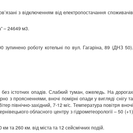
ов’язані з відключенням від електропостачання споживачів
” – 24649 м3.
0 зупинено роботу котельні по вул. Гагаріна, 89 (ДНЗ 50).
у без істотних опадів. Слабкий туман, ожеледь. На дорогах
арно з проясненнями, вночі помірні опади у вигляді снігу та
тер північно-західний, 7-12 м/с. Температура повітря вночі
Чернівецького обласного центру з гідрометеорології – 50 (+1)
км та 260 км. від міста та 12 сейсмічних подій.