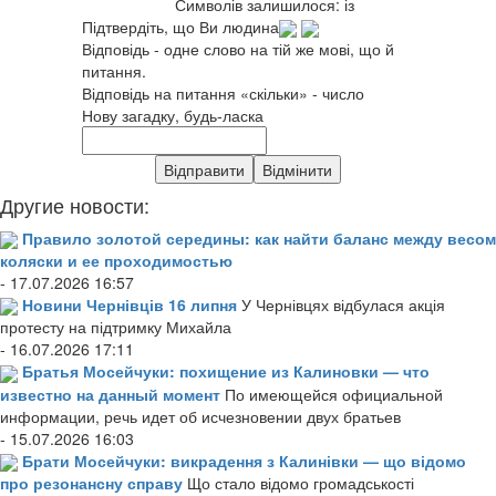
Символів залишилося:
із
Підтвердіть, що Ви людина
Відповідь - одне слово на тій же мові, що й
питання.
Відповідь на питання «скільки» - число
Нову загадку, будь-ласка
Другие новости:
Правило золотой середины: как найти баланс между весом
коляски и ее проходимостью
- 17.07.2026 16:57
Новини Чернівців 16 липня
У Чернівцях відбулася акція
протесту на підтримку Михайла
- 16.07.2026 17:11
Братья Мосейчуки: похищение из Калиновки — что
известно на данный момент
По имеющейся официальной
информации, речь идет об исчезновении двух братьев
- 15.07.2026 16:03
Брати Мосейчуки: викрадення з Калинівки — що відомо
про резонансну справу
Що стало відомо громадськості