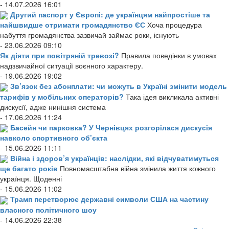
- 14.07.2026 16:01
Другий паспорт у Європі: де українцям найпростіше та
найшвидше отримати громадянство ЄС
Хоча процедура
набуття громадянства зазвичай займає роки, існують
- 23.06.2026 09:10
Як діяти при повітряній тревозі?
Правила поведінки в умовах
надзвичайної ситуації воєнного характеру.
- 19.06.2026 19:02
Зв’язок без абонплати: чи можуть в Україні змінити модель
тарифів у мобільних операторів?
Така ідея викликала активні
дискусії, адже нинішня система
- 17.06.2026 11:24
Басейн чи парковка? У Чернівцях розгорілася дискусія
навколо спортивного об’єкта
- 15.06.2026 11:11
Війна і здоров’я українців: наслідки, які відчуватимуться
ще багато років
Повномасштабна війна змінила життя кожного
українця. Щоденні
- 15.06.2026 11:02
Трамп перетворює державні символи США на частину
власного політичного шоу
- 14.06.2026 22:38