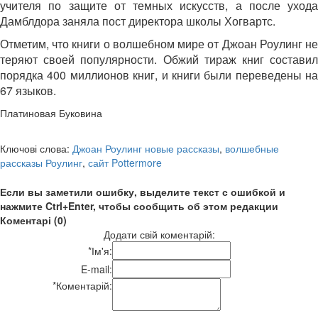
учителя по защите от темных искусств, а после ухода
Дамблдора заняла пост директора школы Хогвартс.
Отметим, что книги о волшебном мире от Джоан Роулинг не
теряют своей популярности. Обжий тираж книг составил
порядка 400 миллионов книг, и книги были переведены на
67 языков.
Платиновая Буковина
Ключові слова:
Джоан Роулинг новые рассказы
,
волшебные
рассказы Роулинг
,
сайт Pottermore
Если вы заметили ошибку, выделите текст с ошибкой и
нажмите Ctrl+Enter, чтобы сообщить об этом редакции
Коментарі (0)
Додати свій коментарій:
*
Ім'я:
E-mail:
*
Коментарій: