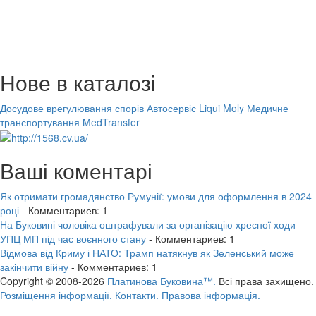
Нове в каталозі
Досудове врегулювання спорів
Автосервіс Liqui Moly
Медичне
транспортування MedTransfer
Ваші коментарі
Як отримати громадянство Румунії: умови для оформлення в 2024
році
- Комментариев: 1
На Буковині чоловіка оштрафували за організацію хресної ходи
УПЦ МП під час воєнного стану
- Комментариев: 1
Відмова від Криму і НАТО: Трамп натякнув як Зеленський може
закінчити війну
- Комментариев: 1
Copyright © 2008-2026
Платинова Буковина™.
Всі права захищено.
Розміщення інформації.
Контакти.
Правова інформація.