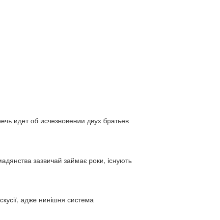
ь идет об исчезновении двух братьев
адянства зазвичай займає роки, існують
искусії, адже нинішня система