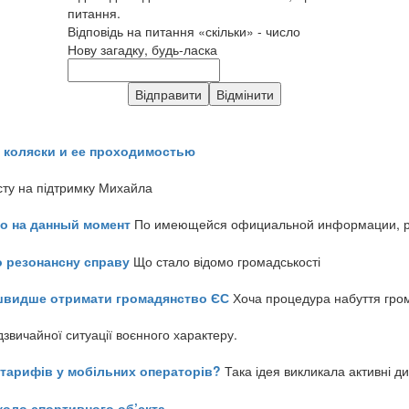
питання.
Відповідь на питання «скільки» - число
Нову загадку, будь-ласка
 коляски и ее проходимостью
сту на підтримку Михайла
но на данный момент
По имеющейся официальной информации, реч
о резонансну справу
Що стало відомо громадськості
айшвидше отримати громадянство ЄС
Хоча процедура набуття гром
звичайної ситуації воєнного характеру.
ь тарифів у мобільних операторів?
Така ідея викликала активні д
коло спортивного об’єкта