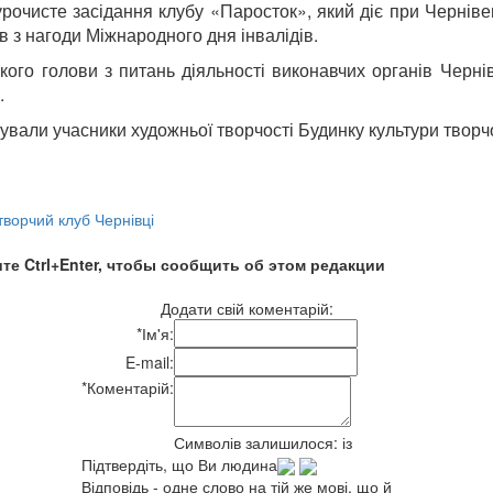
очисте засідання клубу «Паросток», який діє при Чернівець
в з нагоди Міжнародного дня інвалідів.
кого голови з питань діяльності виконавчих органів Черні
.
ували учасники художньої творчості Будинку культури творч
ворчий клуб Чернівці
те Ctrl+Enter, чтобы сообщить об этом редакции
Додати свій коментарій:
*
Ім'я:
E-mail:
*
Коментарій:
Символів залишилося:
із
Підтвердіть, що Ви людина
Відповідь - одне слово на тій же мові, що й