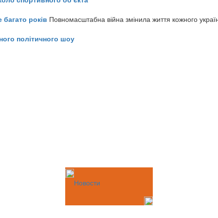
е багато років
Повномасштабна війна змінила життя кожного украї
ного політичного шоу
Новости