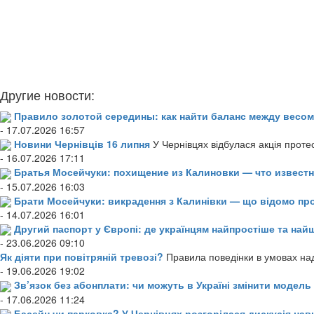
Другие новости:
Правило золотой середины: как найти баланс между весом
- 17.07.2026 16:57
Новини Чернівців 16 липня
У Чернівцях відбулася акція проте
- 16.07.2026 17:11
Братья Мосейчуки: похищение из Калиновки — что извест
- 15.07.2026 16:03
Брати Мосейчуки: викрадення з Калинівки — що відомо пр
- 14.07.2026 16:01
Другий паспорт у Європі: де українцям найпростіше та н
- 23.06.2026 09:10
Як діяти при повітряній тревозі?
Правила поведінки в умовах над
- 19.06.2026 19:02
Зв’язок без абонплати: чи можуть в Україні змінити модел
- 17.06.2026 11:24
Басейн чи парковка? У Чернівцях розгорілася дискусія нав