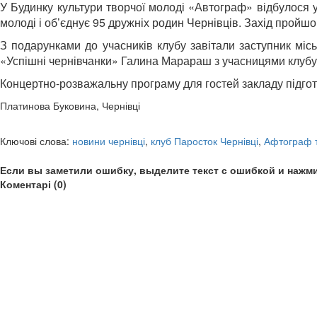
У Будинку культури творчої молоді «Автограф» відбулося ур
молоді і об’єднує 95 дружніх родин Чернівців. Захід пройшо
З подарунками до учасників клубу завітали заступник місь
«Успішні чернівчанки» Галина Марараш з учасницями клубу
Концертно-розважальну програму для гостей закладу підгот
Платинова Буковина, Чернівці
Ключові слова:
новини чернівці
,
клуб Паросток Чернівці
,
Афтограф т
Если вы заметили ошибку, выделите текст с ошибкой и нажми
Коментарі (0)