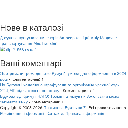
Нове в каталозі
Досудове врегулювання спорів
Автосервіс Liqui Moly
Медичне
транспортування MedTransfer
Ваші коментарі
Як отримати громадянство Румунії: умови для оформлення в 2024
році
- Комментариев: 1
На Буковині чоловіка оштрафували за організацію хресної ходи
УПЦ МП під час воєнного стану
- Комментариев: 1
Відмова від Криму і НАТО: Трамп натякнув як Зеленський може
закінчити війну
- Комментариев: 1
Copyright © 2008-2026
Платинова Буковина™.
Всі права захищено.
Розміщення інформації.
Контакти.
Правова інформація.