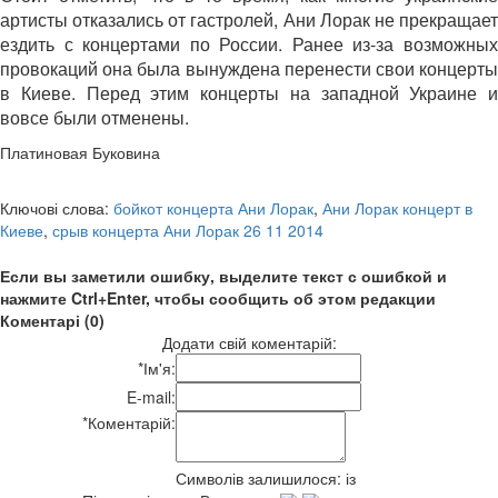
артисты отказались от гастролей, Ани Лорак не прекращает
ездить с концертами по России. Ранее из-за возможных
провокаций она была вынуждена перенести свои концерты
в Киеве. Перед этим концерты на западной Украине и
вовсе были отменены.
Платиновая Буковина
Ключові слова:
бойкот концерта Ани Лорак
,
Ани Лорак концерт в
Киеве
,
срыв концерта Ани Лорак 26 11 2014
Если вы заметили ошибку, выделите текст с ошибкой и
нажмите Ctrl+Enter, чтобы сообщить об этом редакции
Коментарі (0)
Додати свій коментарій:
*
Ім'я:
E-mail:
*
Коментарій:
Символів залишилося:
із