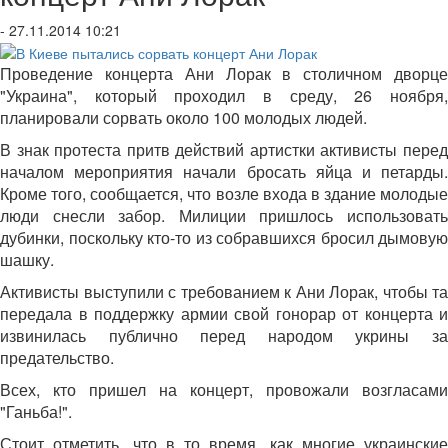
- 27.11.2014 10:21
Проведение концерта Ани Лорак в столичном дворце
"Украина", который проходил в среду, 26 ноября,
планировали сорвать около 100 молодых людей.
В знак протеста притв действий артистки активисты перед
началом мероприятия начали бросать яйца и петарды.
Кроме того, сообщается, что возле входа в здание молодые
люди снесли забор. Милиции пришлось использовать
дубинки, поскольку кто-то из собравшихся бросил дымовую
шашку.
Активисты выступили с требованием к Ани Лорак, чтобы та
передала в поддержку армии свой гонорар от концерта и
извинилась публично перед народом укрины за
предательство.
Всех, кто пришел на концерт, провожали возгласами
"Ганьба!".
Стоит отметить, что в то время, как многие украинские