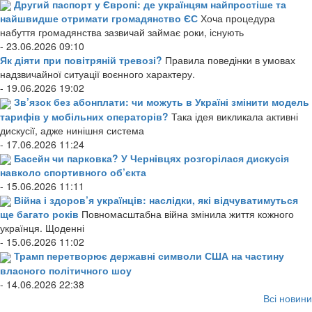
Другий паспорт у Європі: де українцям найпростіше та
найшвидше отримати громадянство ЄС
Хоча процедура
набуття громадянства зазвичай займає роки, існують
- 23.06.2026 09:10
Як діяти при повітряній тревозі?
Правила поведінки в умовах
надзвичайної ситуації воєнного характеру.
- 19.06.2026 19:02
Зв’язок без абонплати: чи можуть в Україні змінити модель
тарифів у мобільних операторів?
Така ідея викликала активні
дискусії, адже нинішня система
- 17.06.2026 11:24
Басейн чи парковка? У Чернівцях розгорілася дискусія
навколо спортивного об’єкта
- 15.06.2026 11:11
Війна і здоров’я українців: наслідки, які відчуватимуться
ще багато років
Повномасштабна війна змінила життя кожного
українця. Щоденні
- 15.06.2026 11:02
Трамп перетворює державні символи США на частину
власного політичного шоу
- 14.06.2026 22:38
Всі новини