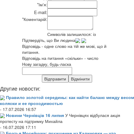
*
Ім'я:
E-mail:
*
Коментарій:
Символів залишилося:
із
Підтвердіть, що Ви людина
Відповідь - одне слово на тій же мові, що й
питання.
Відповідь на питання «скільки» - число
Нову загадку, будь-ласка
Другие новости:
Правило золотой середины: как найти баланс между весом
коляски и ее проходимостью
- 17.07.2026 16:57
Новини Чернівців 16 липня
У Чернівцях відбулася акція
протесту на підтримку Михайла
- 16.07.2026 17:11
Братья Мосейчуки: похищение из Калиновки — что