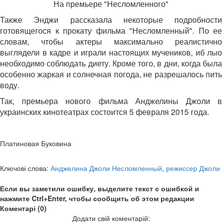
На премьере "Несломленного"
Также Энджи рассказала некоторые подробности
готовящегося к прокату фильма "Несломленный". По ее
словам, чтобы актеры максимально реалистично
выглядели в кадре и играли настоящих мучеников, иб лыо
необходимо соблюдать диету. Кроме того, в дни, когда была
особенно жаркая и солнечная погода, не разрешалось пить
воду.
Так, премьера нового фильма Анджелины Джоли в
украинских кинотеатрах состоится 5 февраля 2015 года.
Платиновая Буковина
Ключові слова:
Анджелина Джоли Несломленный
,
режиссер Джоли
Если вы заметили ошибку, выделите текст с ошибкой и
нажмите Ctrl+Enter, чтобы сообщить об этом редакции
Коментарі (0)
Додати свій коментарій: