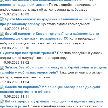
известно на данный момент
По имеющейся официальной
информации, речь идет об исчезновении двух братьев
- 15.07.2026 16:03
Брати Мосейчуки: викрадення з Калинівки — що відомо
про резонансну справу
Що стало відомо громадськості
- 14.07.2026 16:01
Другий паспорт у Європі: де українцям найпростіше та
найшвидше отримати громадянство ЄС
Хоча процедура
набуття громадянства зазвичай займає роки, існують
- 23.06.2026 09:10
Як діяти при повітряній тревозі?
Правила поведінки в умовах
надзвичайної ситуації воєнного характеру.
- 19.06.2026 19:02
Зв’язок без абонплати: чи можуть в Україні змінити модель
тарифів у мобільних операторів?
Така ідея викликала активні
дискусії, адже нинішня система
- 17.06.2026 11:24
Басейн чи парковка? У Чернівцях розгорілася дискусія
навколо спортивного об’єкта
- 15.06.2026 11:11
Війна і здоров’я українців: наслідки, які відчуватимуться
ще багато років
Повномасштабна війна змінила життя кожного