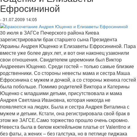
Ефросининой
- 31.07.2009 14:05
30 июля в ЗАГСе Печерского района Киева
зарегистрировали брак старшего сына Президента
Украины Андрея Ющенко и Елизаветы Ефросининой. Пара
вместе уже более двух лет, и вот они наконец узаконили
свои отношения. Свидетелем церемонии был Виктор
Андреевич Ющенко. Среди гостей – только самые близкие
родственники. Со стороны невесты мама и сестра Маша
Ефросинина с мужем и дочкой, а со стороны жениха гостей
была побольше. Помимо родителей Виктора и Катерины
Ющенко с младшими детьми, присутствовала и мама
Андрея Светлана Ивановна, которая никогда не
появляется на людях. Была и сестра Андрея Виталина с
мужем и детьми. Кстати, она регистрировала свой брак в
этом же ЗАГСЕ.Само торжество прошло очень скромно.
Невеста была в белом коктейльном платье от Valentino и
без фаты, а жених – без галстука, но в петлице пиджака