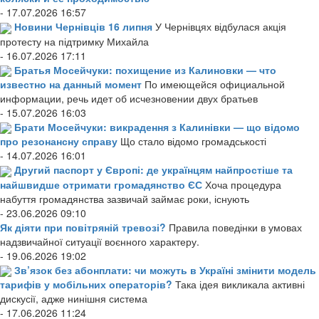
- 17.07.2026 16:57
Новини Чернівців 16 липня
У Чернівцях відбулася акція
протесту на підтримку Михайла
- 16.07.2026 17:11
Братья Мосейчуки: похищение из Калиновки — что
известно на данный момент
По имеющейся официальной
информации, речь идет об исчезновении двух братьев
- 15.07.2026 16:03
Брати Мосейчуки: викрадення з Калинівки — що відомо
про резонансну справу
Що стало відомо громадськості
- 14.07.2026 16:01
Другий паспорт у Європі: де українцям найпростіше та
найшвидше отримати громадянство ЄС
Хоча процедура
набуття громадянства зазвичай займає роки, існують
- 23.06.2026 09:10
Як діяти при повітряній тревозі?
Правила поведінки в умовах
надзвичайної ситуації воєнного характеру.
- 19.06.2026 19:02
Зв’язок без абонплати: чи можуть в Україні змінити модель
тарифів у мобільних операторів?
Така ідея викликала активні
дискусії, адже нинішня система
- 17.06.2026 11:24