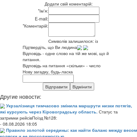
Додати свій коментарій:
*
Ім'я:
E-mail:
*
Коментарій:
Символів залишилося:
із
Підтвердіть, що Ви людина
Відповідь - одне слово на тій же мові, що й
питання.
Відповідь на питання «скільки» - число
Нову загадку, будь-ласка
Другие новости:
Укрзалізниця тимчасово змінила маршрути низки потягів,
які курсують через Кіровоградську область.
Статус та
затримки рейсівПоїзд №128:
- 08.08.2026 18:05
Правило золотой середины: как найти баланс между весом
коляски и ее проходимостью