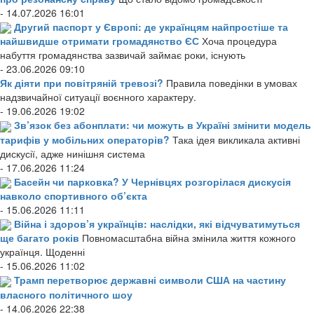
- 14.07.2026 16:01
Другий паспорт у Європі: де українцям найпростіше та
найшвидше отримати громадянство ЄС
Хоча процедура
набуття громадянства зазвичай займає роки, існують
- 23.06.2026 09:10
Як діяти при повітряній тревозі?
Правила поведінки в умовах
надзвичайної ситуації воєнного характеру.
- 19.06.2026 19:02
Зв’язок без абонплати: чи можуть в Україні змінити модель
тарифів у мобільних операторів?
Така ідея викликала активні
дискусії, адже нинішня система
- 17.06.2026 11:24
Басейн чи парковка? У Чернівцях розгорілася дискусія
навколо спортивного об’єкта
- 15.06.2026 11:11
Війна і здоров’я українців: наслідки, які відчуватимуться
ще багато років
Повномасштабна війна змінила життя кожного
українця. Щоденні
- 15.06.2026 11:02
Трамп перетворює державні символи США на частину
власного політичного шоу
- 14.06.2026 22:38