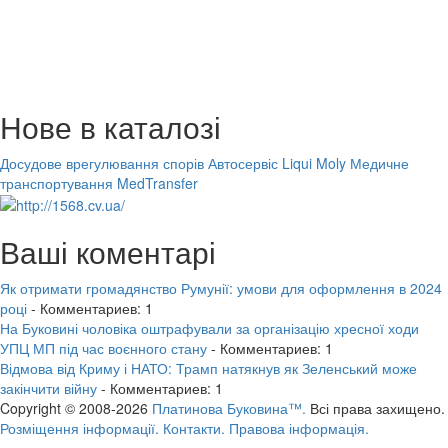
Нове в каталозі
Досудове врегулювання спорів
Автосервіс Liqui Moly
Медичне
транспортування MedTransfer
Ваші коментарі
Як отримати громадянство Румунії: умови для оформлення в 2024
році
- Комментариев: 1
На Буковині чоловіка оштрафували за організацію хресної ходи
УПЦ МП під час воєнного стану
- Комментариев: 1
Відмова від Криму і НАТО: Трамп натякнув як Зеленський може
закінчити війну
- Комментариев: 1
Copyright © 2008-2026
Платинова Буковина™.
Всі права захищено.
Розміщення інформації.
Контакти.
Правова інформація.