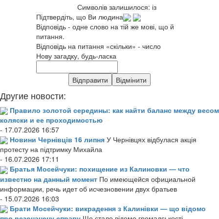
Символів залишилося:
із
Підтвердіть, що Ви людина
Відповідь - одне слово на тій же мові, що й
питання.
Відповідь на питання «скільки» - число
Нову загадку, будь-ласка
Другие новости:
Правило золотой середины: как найти баланс между весом
коляски и ее проходимостью
- 17.07.2026 16:57
Новини Чернівців 16 липня
У Чернівцях відбулася акція
протесту на підтримку Михайла
- 16.07.2026 17:11
Братья Мосейчуки: похищение из Калиновки — что
известно на данный момент
По имеющейся официальной
информации, речь идет об исчезновении двух братьев
- 15.07.2026 16:03
Брати Мосейчуки: викрадення з Калинівки — що відомо
про резонансну справу
Що стало відомо громадськості