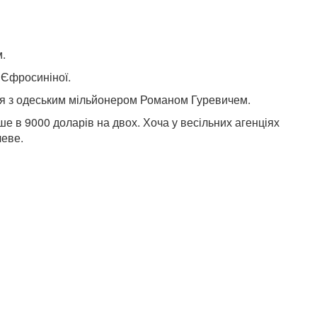
м.
 Єфросиніної.
лася з одеським мільйонером Романом Гуревичем.
е в 9000 доларів на двох. Хоча у весільних агенціях
чеве.