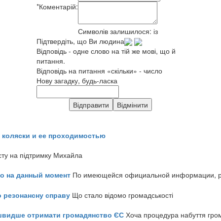
*
Коментарій:
Символів залишилося:
із
Підтвердіть, що Ви людина
Відповідь - одне слово на тій же мові, що й
питання.
Відповідь на питання «скільки» - число
Нову загадку, будь-ласка
 коляски и ее проходимостью
сту на підтримку Михайла
но на данный момент
По имеющейся официальной информации, реч
о резонансну справу
Що стало відомо громадськості
айшвидше отримати громадянство ЄС
Хоча процедура набуття гром