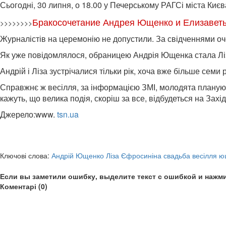
Сьогодні, 30 липня, о 18.00 у Печерському РАГСі міста Ки
Бракосочетание Андрея Ющенко и Елизавет
>>>>>>>>
Журналістів на церемонію не допустили. За свідченнями оче
Як уже повідомлялося, обраницею Андрія Ющенка стала Лі
Андрій і Ліза зустрічалися тільки рік, хоча вже більше сем
Справжнє ж весілля, за інформацією ЗМІ, молодята планують
кажуть, що велика подія, скоріш за все, відбудеться на Захі
Джерело:www.
tsn.ua
Ключові слова:
Андрій Ющенко Ліза Єфросиніна свадьба весілля 
Если вы заметили ошибку, выделите текст с ошибкой и нажми
Коментарі (0)