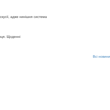
искусії, адже нинішня система
нця. Щоденні
Всі новини