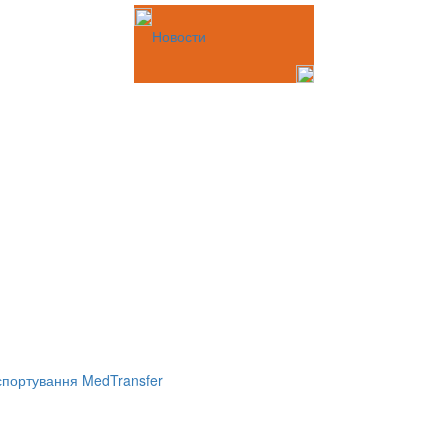
Новости
портування MedTransfer