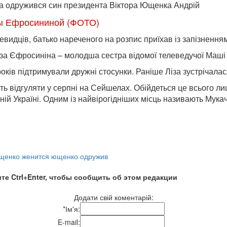
єва одружився син президента Віктора Ющенка Андрій
ы Ефросининой (ФОТО)
видців, батько нареченого на розпис приїхав із запізнення
за Єфросиніна – молодша сестра відомої телеведучої Маші
и років підтримували дружні стосунки. Раніше Ліза зустріча
 відгуляти у серпні на Сейшелах. Обійдеться це всього лиш
дній Україні. Одним із найвірогідніших місць називають Мука
ющенко женится ющенко одружив
те Ctrl+Enter, чтобы сообщить об этом редакции
Додати свій коментарій:
*
Ім'я:
E-mail: