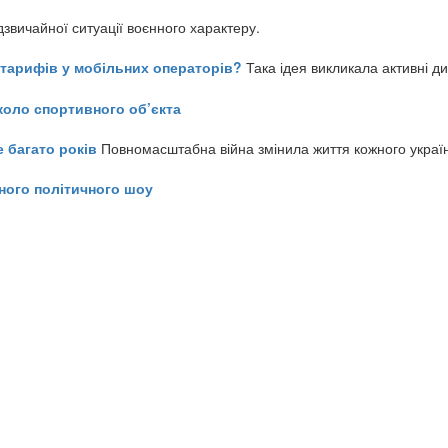
звичайної ситуації воєнного характеру.
ь тарифів у мобільних операторів?
Така ідея викликала активні д
коло спортивного об’єкта
е багато років
Повномасштабна війна змінила життя кожного украї
ного політичного шоу