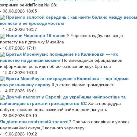
затримки рейсівПоїзд №128:
- 08.08.2026 18:05
Правило золотой середины: как найти баланс между весом
коляски и ее проходимостью
- 17.07.2026 16:57
Новини Чернівців 16 липня
У Чернівцях відбулася акція
протесту на підтримку Михайла
- 16.07.2026 17:11
Братья Мосейчуки: похищение из Калиновки — что
известно на данный момент
По имеющейся официальной
информации, речь идет об исчезновении двух братьев
- 15.07.2026 16:03
Брати Мосейчуки: викрадення з Калинівки — що відомо
про резонансну справу
Що стало відомо громадськості
- 14.07.2026 16:01
Другий паспорт у Європі: де українцям найпростіше та
найшвидше отримати громадянство ЄС
Хоча процедура
набуття громадянства зазвичай займає роки, існують
- 23.06.2026 09:10
Як діяти при повітряній тревозі?
Правила поведінки в умовах
надзвичайної ситуації воєнного характеру.
- 19.06.2026 19:02