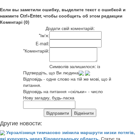
Если вы заметили ошибку, выделите текст с ошибкой и
нажмите Ctrl+Enter, чтобы сообщить об этом редакции
Коментарі (0)
Додати свій коментарій:
*
Ім'я:
E-mail:
*
Коментарій:
Символів залишилося:
із
Підтвердіть, що Ви людина
Відповідь - одне слово на тій же мові, що й
питання.
Відповідь на питання «скільки» - число
Нову загадку, будь-ласка
Другие новости:
Укрзалізниця тимчасово змінила маршрути низки потягів,
які курсують через Кіровоградську область.
Статус та