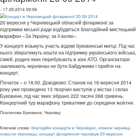
- 17.09.2014 09:56
20 вересня у Чернівецькій обласній філармонії за
підтримки міської ради відбудеться благодійний мистецький
марафон «За Україну, за її волю».
У концерті візьмуть участь відомі буковинські митці. Під час
нього збиратимуть кошти на підтримку українського війська,
сімей, родичі яких перебувають в зоні АТО. Організатори
закликають чернівчан не бути байдужими і прийти на
концерт.
Початок – о 18.00. Довідково: Станом на 16 вересня 2014
року уже проведено 13 творчих виступів у містах і селах
Буковини, під час яких зібрано 222 тисячі 268 гривень.
Концертний тур марафону триватиме до середини жовтня.
Платинова Буковина, Чернівці
Ключові слова:
благодійні концерти в Чернівцях
,
новини чернівці
,
новости черновцы
,
концерт філармонія чернівців 20 вересня