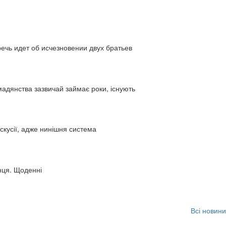
ь идет об исчезновении двух братьев
адянства зазвичай займає роки, існують
искусії, адже нинішня система
нця. Щоденні
Всі новини