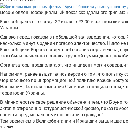
Возобновлен неофициальный показ скандального фильма Бр
Как сообщалось, в среду, 22 июля, в 23:00 в частном кие
Украины.
Однако перед показом в небольшой зал заведения, которы
несколько минут в здании погасло электричество. Никто не
Как сообщили Корреспондент.net организаторы вечера, спу
этом была выявлена пропажа крупной суммы денег, ноутбу
Организаторы предполагают, что инцидент могли совершит
Напомним, ранее выдвигались версии о том, что попытку с
Черновецкого по информационной политике Казбек Бектурс
Напомним, 14 июля компания Синергия сообщила о том, чт
территории Украины.
В Министерстве свое решение объяснили тем, что Бруно 
актов в откровенно натуралистической форме, показ гомо
нанести вред моральному воспитанию граждан".
Тем временем в Великобритании и Ирландии вышли две верс
15 лет.