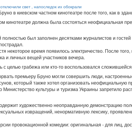
уно в киевском частном кинотеатре после того, как в зд
вском кинотеатре должна была состояться неофициальная п
й полностью был заполнен десятками журналистов и гостей
 пострадал.
стя некоторое время появилось электричество. После того,
ка и личных вещей участников вечера.
ь с целью грабежа или кто-то воспользовался сложившейся
орвать премьеру Бруно могли совершить люди, настроенные
унов, который также хотел организовать неофициальную п
о Министерство культуры и туризма Украины запретило ра
"содержит художественно неоправданную демонстрацию пол
сексуальных извращений, ненормативную лексику, проявлен
ии провокационной комедии: оригинальная - для лиц, дости