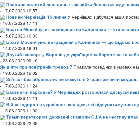
Правило золотой середины: как найти баланс между весом
- 17.07.2026 16:57
Новини Чернівців 16 липня
У Чернівцях відбулася акція проте
- 16.07.2026 17:11
Братья Мосейчуки: похищение из Калиновки — что извест
- 15.07.2026 16:03
Брати Мосейчуки: викрадення з Калинівки — що відомо пр
- 14.07.2026 16:01
Другий паспорт у Європі: де українцям найпростіше та н
- 23.06.2026 09:10
Як діяти при повітряній тревозі?
Правила поведінки в умовах над
- 19.06.2026 19:02
Зв’язок без абонплати: чи можуть в Україні змінити модел
- 17.06.2026 11:24
Басейн чи парковка? У Чернівцях розгорілася дискусія нав
- 15.06.2026 11:11
Війна і здоров’я українців: наслідки, які відчуватимуться щ
- 15.06.2026 11:02
Трамп перетворює державні символи США на частину влас
- 14.06.2026 22:38