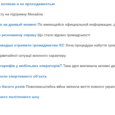
 коляски и ее проходимостью
сту на підтримку Михайла
но на данный момент
По имеющейся официальной информации, реч
о резонансну справу
Що стало відомо громадськості
айшвидше отримати громадянство ЄС
Хоча процедура набуття гром
звичайної ситуації воєнного характеру.
ь тарифів у мобільних операторів?
Така ідея викликала активні д
коло спортивного об’єкта
е багато років
Повномасштабна війна змінила життя кожного украї
ного політичного шоу