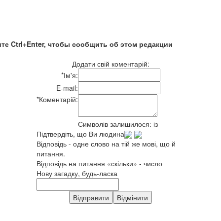
те Ctrl+Enter, чтобы сообщить об этом редакции
Додати свій коментарій:
*
Ім'я:
E-mail:
*
Коментарій:
Символів залишилося:
із
Підтвердіть, що Ви людина
Відповідь - одне слово на тій же мові, що й
питання.
Відповідь на питання «скільки» - число
Нову загадку, будь-ласка