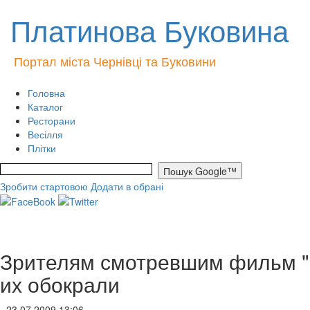
Платинова Буковина
Портал міста Чернівці та Буковини
Головна
Каталог
Ресторани
Весілля
Плітки
Зробити стартовою
Додати в обрані
Зрителям смотревшим фильм "Б
их обокрали
- 23.07.2009 13:06