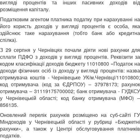
вигляді процентів та інших пасивних доходів від
розміщення капіталу.
Податковим агентом платника податку при нарахуванні на
його користь доходів у вигляді процентів є особа, яка
здійснює таке нарахування (тобто банк або кредитна
спілка).
З 29 серпня у Чернівцях почали діяти нові рахунки для
сплати ПДФО з доходів у вигляді процентів. Реквізити за
кодом класифікації доходів бюджету 11010800 «Податок на
доходи фізичних осіб із доходу у вигляді процентів: назва
отримувача коштів - Чернівецьке УК/м.Чернiвцi/11010800;
код отримувача (код за ЄДРПОУ) – 37978173; рахунок
отримувача – 31119175700002; банк отримувача - ГУДКСУ
у Чернівецькій області; код банку отримувача (МФО) –
856135.
Оновлений перелік рахунків розміщено на суб-сайті ГУ
Міндоходів у Чернівецькій області у рубриці «Бюджетні
рахунки», а також у Центрі обслуговування платників
податків.