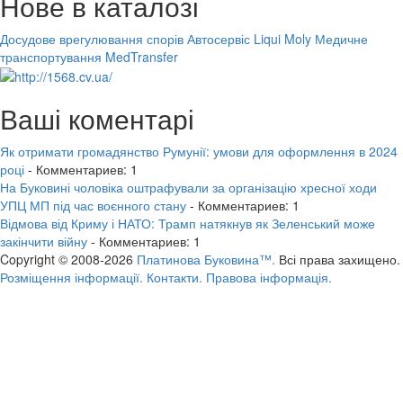
Нове в каталозі
Досудове врегулювання спорів
Автосервіс Liqui Moly
Медичне
транспортування MedTransfer
Ваші коментарі
Як отримати громадянство Румунії: умови для оформлення в 2024
році
- Комментариев: 1
На Буковині чоловіка оштрафували за організацію хресної ходи
УПЦ МП під час воєнного стану
- Комментариев: 1
Відмова від Криму і НАТО: Трамп натякнув як Зеленський може
закінчити війну
- Комментариев: 1
Copyright © 2008-2026
Платинова Буковина™.
Всі права захищено.
Розміщення інформації.
Контакти.
Правова інформація.