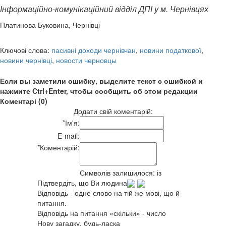
Інформаційно-комунікаційний відділ ДПІ у м. Чернівцях
Платинова Буковина, Чернівці
Ключові слова:
пасивні доходи чернівчан
,
новини податкової
,
новини чернівці
,
новости черновцы
Если вы заметили ошибку, выделите текст с ошибкой и
нажмите Ctrl+Enter, чтобы сообщить об этом редакции
Коментарі (0)
Додати свій коментарій:
*
Ім'я:
E-mail:
*
Коментарій:
Символів залишилося:
із
Підтвердіть, що Ви людина
Відповідь - одне слово на тій же мові, що й
питання.
Відповідь на питання «скільки» - число
Нову загадку, будь-ласка