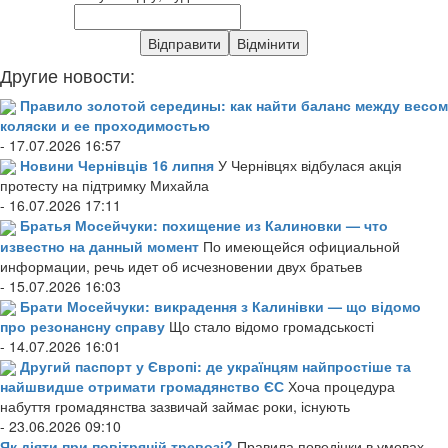
Другие новости:
Правило золотой середины: как найти баланс между весом
коляски и ее проходимостью
- 17.07.2026 16:57
Новини Чернівців 16 липня
У Чернівцях відбулася акція
протесту на підтримку Михайла
- 16.07.2026 17:11
Братья Мосейчуки: похищение из Калиновки — что
известно на данный момент
По имеющейся официальной
информации, речь идет об исчезновении двух братьев
- 15.07.2026 16:03
Брати Мосейчуки: викрадення з Калинівки — що відомо
про резонансну справу
Що стало відомо громадськості
- 14.07.2026 16:01
Другий паспорт у Європі: де українцям найпростіше та
найшвидше отримати громадянство ЄС
Хоча процедура
набуття громадянства зазвичай займає роки, існують
- 23.06.2026 09:10
Як діяти при повітряній тревозі?
Правила поведінки в умовах