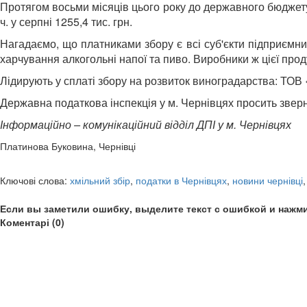
Протягом восьми місяців цього року до державного бюджету в
ч. у серпні 1255,4 тис. грн.
Нагадаємо, що платниками збору є всі суб'єкти підприємни
харчування алкогольні напої та пиво. Виробники ж цієї прод
Лідирують у сплаті збору на розвиток виноградарства: ТОВ 
Державна податкова інспекція у м. Чернівцях просить зверн
Інформаційно – комунікаційний відділ ДПІ у м. Чернівцях
Платинова Буковина, Чернівці
Ключові слова:
хмільний збір
,
податки в Чернівцях
,
новини чернівці
Если вы заметили ошибку, выделите текст с ошибкой и нажми
Коментарі (0)