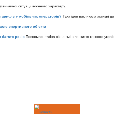
звичайної ситуації воєнного характеру.
ь тарифів у мобільних операторів?
Така ідея викликала активні д
коло спортивного об’єкта
е багато років
Повномасштабна війна змінила життя кожного украї
Новости