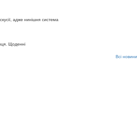
искусії, адже нинішня система
нця. Щоденні
Всі новини