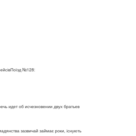
рейсівПоїзд №128:
ь идет об исчезновении двух братьев
адянства зазвичай займає роки, існують