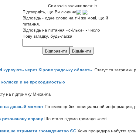
Символів залишилося:
із
Підтвердіть, що Ви людина
Відповідь - одне слово на тій же мові, що й
питання.
Відповідь на питання «скільки» - число
Нову загадку, будь-ласка
кі курсують через Кіровоградську область.
Статус та затримки 
 коляски и ее проходимостью
сту на підтримку Михайла
но на данный момент
По имеющейся официальной информации, реч
о резонансну справу
Що стало відомо громадськості
айшвидше отримати громадянство ЄС
Хоча процедура набуття гром