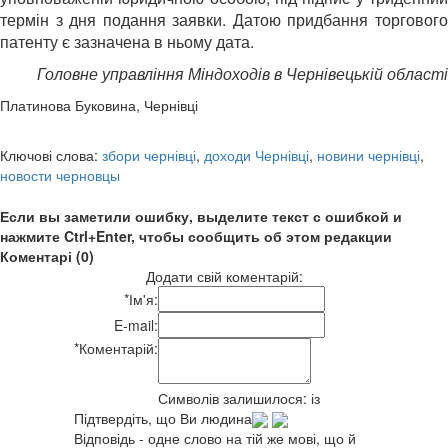
термін з дня подання заявки. Датою придбання торгового
патенту є зазначена в ньому дата.
Головне управління Міндоходів в Чернівецькій області
Платинова Буковина, Чернівці
Ключові слова:
збори чернівці
,
доходи Чернівці
,
новини чернівці
,
новости черновцы
Если вы заметили ошибку, выделите текст с ошибкой и
нажмите Ctrl+Enter, чтобы сообщить об этом редакции
Коментарі (0)
Додати свій коментарій:
*
Ім'я:
E-mail:
*
Коментарій:
Символів залишилося:
із
Підтвердіть, що Ви людина
Відповідь - одне слово на тій же мові, що й