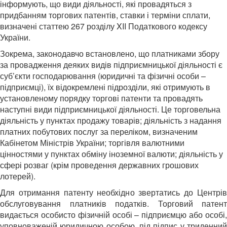
інформують, що види діяльності, які провадяться з
придбанням торгових патентів, ставки і терміни сплати,
визначені статтею 267 розділу XII Податкового кодексу
України.
Зокрема, законодавчо встановлено, що платниками збору
за провадження деяких видів підприємницької діяльності є
суб’єкти господарювання (юридичні та фізичні особи –
підприємці), їх відокремлені підрозділи, які отримують в
установленому порядку торгові патенти та провадять
наступні види підприємницької діяльності. Це торговельна
діяльність у пунктах продажу товарів; діяльність з надання
платних побутових послуг за переліком, визначеним
Кабінетом Міністрів України; торгівля валютними
цінностями у пунктах обміну іноземної валюти; діяльність у
сфері розваг (крім проведення державних грошових
лотерей).
Для отримання патенту необхідно звертатись до Центрів
обслуговування платників податків. Торговий патент
видається особисто фізичній особі – підприємцю або особі,
уповноваженій юридичною особою, під підпис у триденний