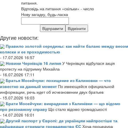
питання.
Відповідь на питання «скільки» - число
Нову загадку, будь-ласка
Другие новости:
Правило золотой середины: как найти баланс между весом
коляски и ее проходимостью
- 17.07.2026 16:57
Новини Чернівців 16 липня
У Чернівцях відбулася акція
протесту на підтримку Михайла
- 16.07.2026 17:11
Братья Мосейчуки: похищение из Калиновки — что
известно на данный момент
По имеющейся официальной
информации, речь идет об исчезновении двух братьев
- 15.07.2026 16:03
Брати Мосейчуки: викрадення з Калинівки — що відомо
про резонансну справу
Що стало відомо громадськості
- 14.07.2026 16:01
Другий паспорт у Європі: де українцям найпростіше та
найшвидше отримати громадянство ЄС
Хоча процедура