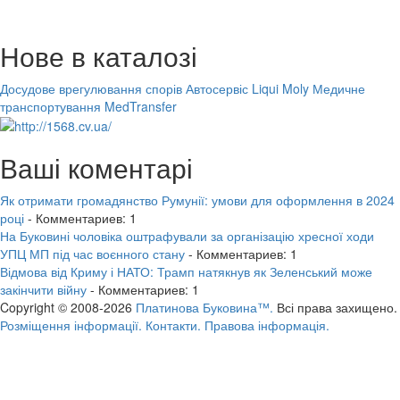
Нове в каталозі
Досудове врегулювання спорів
Автосервіс Liqui Moly
Медичне
транспортування MedTransfer
Ваші коментарі
Як отримати громадянство Румунії: умови для оформлення в 2024
році
- Комментариев: 1
На Буковині чоловіка оштрафували за організацію хресної ходи
УПЦ МП під час воєнного стану
- Комментариев: 1
Відмова від Криму і НАТО: Трамп натякнув як Зеленський може
закінчити війну
- Комментариев: 1
Copyright © 2008-2026
Платинова Буковина™.
Всі права захищено.
Розміщення інформації.
Контакти.
Правова інформація.