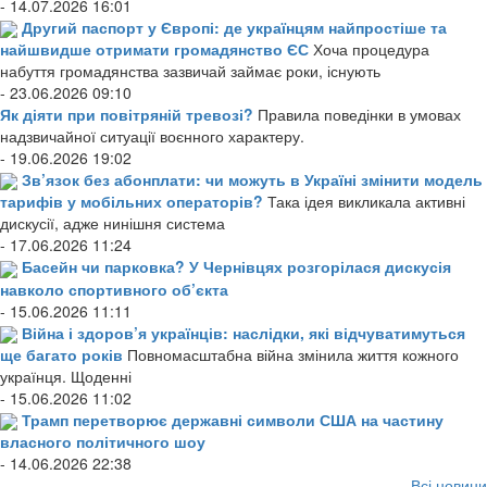
- 14.07.2026 16:01
Другий паспорт у Європі: де українцям найпростіше та
найшвидше отримати громадянство ЄС
Хоча процедура
набуття громадянства зазвичай займає роки, існують
- 23.06.2026 09:10
Як діяти при повітряній тревозі?
Правила поведінки в умовах
надзвичайної ситуації воєнного характеру.
- 19.06.2026 19:02
Зв’язок без абонплати: чи можуть в Україні змінити модель
тарифів у мобільних операторів?
Така ідея викликала активні
дискусії, адже нинішня система
- 17.06.2026 11:24
Басейн чи парковка? У Чернівцях розгорілася дискусія
навколо спортивного об’єкта
- 15.06.2026 11:11
Війна і здоров’я українців: наслідки, які відчуватимуться
ще багато років
Повномасштабна війна змінила життя кожного
українця. Щоденні
- 15.06.2026 11:02
Трамп перетворює державні символи США на частину
власного політичного шоу
- 14.06.2026 22:38
Всі новини