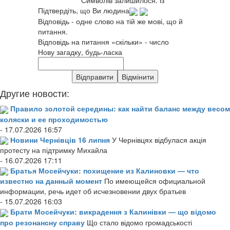
Символів залишилося:
із
Підтвердіть, що Ви людина
Відповідь - одне слово на тій же мові, що й
питання.
Відповідь на питання «скільки» - число
Нову загадку, будь-ласка
Другие новости:
Правило золотой середины: как найти баланс между весом
коляски и ее проходимостью
- 17.07.2026 16:57
Новини Чернівців 16 липня
У Чернівцях відбулася акція
протесту на підтримку Михайла
- 16.07.2026 17:11
Братья Мосейчуки: похищение из Калиновки — что
известно на данный момент
По имеющейся официальной
информации, речь идет об исчезновении двух братьев
- 15.07.2026 16:03
Брати Мосейчуки: викрадення з Калинівки — що відомо
про резонансну справу
Що стало відомо громадськості