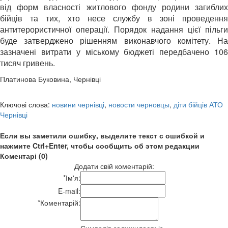
від форм власності житлового фонду родини загиблих
бійців та тих, хто несе службу в зоні проведення
антитерористичної операції. Порядок надання цієї пільги
буде затверджено рішенням виконавчого комітету. На
зазначені витрати у міському бюджеті передбачено 106
тисяч гривень.
Платинова Буковина, Чернівці
Ключові слова:
новини чернівці
,
новости черновцы
,
діти бійців АТО
Чернівці
Если вы заметили ошибку, выделите текст с ошибкой и
нажмите Ctrl+Enter, чтобы сообщить об этом редакции
Коментарі (0)
Додати свій коментарій:
*
Ім'я:
E-mail:
*
Коментарій: