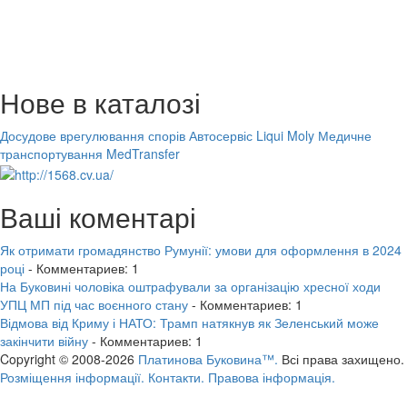
Нове в каталозі
Досудове врегулювання спорів
Автосервіс Liqui Moly
Медичне
транспортування MedTransfer
Ваші коментарі
Як отримати громадянство Румунії: умови для оформлення в 2024
році
- Комментариев: 1
На Буковині чоловіка оштрафували за організацію хресної ходи
УПЦ МП під час воєнного стану
- Комментариев: 1
Відмова від Криму і НАТО: Трамп натякнув як Зеленський може
закінчити війну
- Комментариев: 1
Copyright © 2008-2026
Платинова Буковина™.
Всі права захищено.
Розміщення інформації.
Контакти.
Правова інформація.