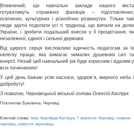
Впевнений, що навчальні заклади нашого міста
готуватимуть справжніх фахівців – підготовлених,
освічених, культурних і різнобічно розвинутих. Тільки такі
люди здатні подолати усі ті труднощі, що випали на долю
України, і зробити подальший внесок у її процвітання, як
незалежної, єдиної і сильної держави.
Від щирого серця висловлюю вдячність педагогам за їх
нелегку працю, яка вимагає чималих душевних сил та
енергії. Нехай цей навчальний рік буде корисним і вдалим у
всіх починаннях!
У цей день бажаю усім наснаги, здоров’я, мирного неба і
добробуту!
З повагою, Чернівецький міський голова Олексій Каспрук
Платинова Буковина, Чернівці
Ключові слова:
мер Чернівців Каспрук
,
1 вересня Чернівці
,
новини
чернівці
,
новости черновцы