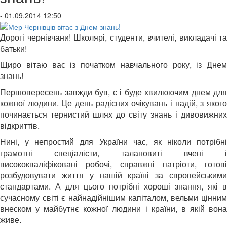
- 01.09.2014 12:50
Дорогі чернівчани! Школярі, студенти, вчителі, викладачі та
батьки!
Щиро вітаю вас із початком навчального року, із Днем
знань!
Першовересень завжди був, є і буде хвилюючим днем для
кожної людини. Це день радісних очікувань і надій, з якого
починається тернистий шлях до світу знань і дивовижних
відкриттів.
Нині, у непростий для України час, як ніколи потрібні
грамотні спеціалісти, талановиті вчені і
висококваліфіковані робочі, справжні патріоти, готові
розбудовувати життя у нашій країні за європейськими
стандартами. А для цього потрібні хороші знання, які в
сучасному світі є найнадійнішим капіталом, вельми цінним
внеском у майбутнє кожної людини і країни, в якій вона
живе.