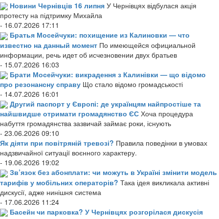
Новини Чернівців 16 липня
У Чернівцях відбулася акція
протесту на підтримку Михайла
- 16.07.2026 17:11
Братья Мосейчуки: похищение из Калиновки — что
известно на данный момент
По имеющейся официальной
информации, речь идет об исчезновении двух братьев
- 15.07.2026 16:03
Брати Мосейчуки: викрадення з Калинівки — що відомо
про резонансну справу
Що стало відомо громадськості
- 14.07.2026 16:01
Другий паспорт у Європі: де українцям найпростіше та
найшвидше отримати громадянство ЄС
Хоча процедура
набуття громадянства зазвичай займає роки, існують
- 23.06.2026 09:10
Як діяти при повітряній тревозі?
Правила поведінки в умовах
надзвичайної ситуації воєнного характеру.
- 19.06.2026 19:02
Зв’язок без абонплати: чи можуть в Україні змінити модель
тарифів у мобільних операторів?
Така ідея викликала активні
дискусії, адже нинішня система
- 17.06.2026 11:24
Басейн чи парковка? У Чернівцях розгорілася дискусія