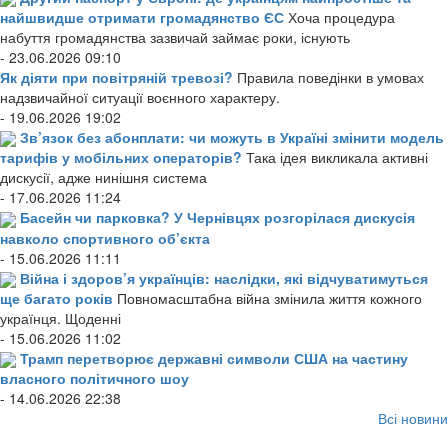
найшвидше отримати громадянство ЄС
Хоча процедура
набуття громадянства зазвичай займає роки, існують
- 23.06.2026 09:10
Як діяти при повітряній тревозі?
Правила поведінки в умовах
надзвичайної ситуації воєнного характеру.
- 19.06.2026 19:02
Зв’язок без абонплати: чи можуть в Україні змінити модель
тарифів у мобільних операторів?
Така ідея викликала активні
дискусії, адже нинішня система
- 17.06.2026 11:24
Басейн чи парковка? У Чернівцях розгорілася дискусія
навколо спортивного об’єкта
- 15.06.2026 11:11
Війна і здоров’я українців: наслідки, які відчуватимуться
ще багато років
Повномасштабна війна змінила життя кожного
українця. Щоденні
- 15.06.2026 11:02
Трамп перетворює державні символи США на частину
власного політичного шоу
- 14.06.2026 22:38
Всі новини