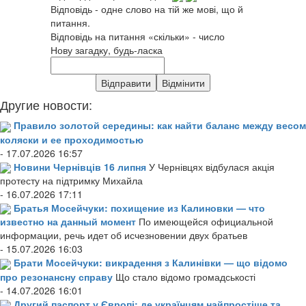
Відповідь - одне слово на тій же мові, що й
питання.
Відповідь на питання «скільки» - число
Нову загадку, будь-ласка
Другие новости:
Правило золотой середины: как найти баланс между весом
коляски и ее проходимостью
- 17.07.2026 16:57
Новини Чернівців 16 липня
У Чернівцях відбулася акція
протесту на підтримку Михайла
- 16.07.2026 17:11
Братья Мосейчуки: похищение из Калиновки — что
известно на данный момент
По имеющейся официальной
информации, речь идет об исчезновении двух братьев
- 15.07.2026 16:03
Брати Мосейчуки: викрадення з Калинівки — що відомо
про резонансну справу
Що стало відомо громадськості
- 14.07.2026 16:01
Другий паспорт у Європі: де українцям найпростіше та