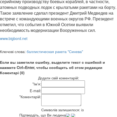
серийному производству боевых кораблей, в частности,
атомных подводных лодок с крылатыми ракетами на борту.
Такое заявление сделал президент Дмитрий Медведев на
встрече с командующими военных округов РФ. Президент
отметил, что события в Южной Осетии выявили
необходимость модернизации Вооруженных сил.
www.bigbord.net
Ключові слова:
баллистическая ракета "Синева"
Если вы заметили ошибку, выделите текст с ошибкой и
нажмите Ctrl+Enter, чтобы сообщить об этом редакции
Коментарі (0)
Додати свій коментарій:
*
Ім'я:
E-mail:
*
Коментарій:
Символів залишилося:
із
Підтвердіть, що Ви людина