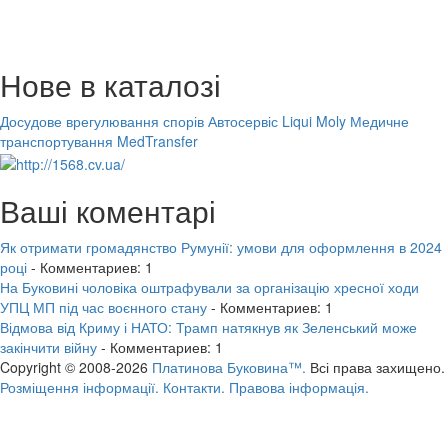
Нове в каталозі
Досудове врегулювання спорів
Автосервіс Liqui Moly
Медичне
транспортування MedTransfer
Ваші коментарі
Як отримати громадянство Румунії: умови для оформлення в 2024
році
- Комментариев: 1
На Буковині чоловіка оштрафували за організацію хресної ходи
УПЦ МП під час воєнного стану
- Комментариев: 1
Відмова від Криму і НАТО: Трамп натякнув як Зеленський може
закінчити війну
- Комментариев: 1
Copyright © 2008-2026
Платинова Буковина™.
Всі права захищено.
Розміщення інформації.
Контакти.
Правова інформація.