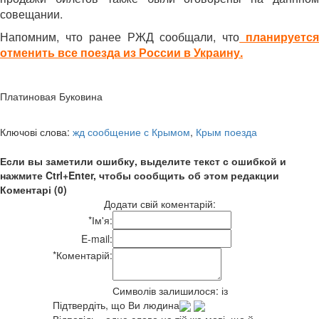
совещании.
Напомним, что ранее РЖД сообщали, что
планируетс
отменить все поезда из России в Украину
.
Платиновая Буковина
Ключові слова:
жд сообщение с Крымом
,
Крым поезда
Если вы заметили ошибку, выделите текст с ошибкой и
нажмите Ctrl+Enter, чтобы сообщить об этом редакции
Коментарі (0)
Додати свій коментарій:
*
Ім'я:
E-mail:
*
Коментарій:
Символів залишилося:
із
Підтвердіть, що Ви людина
Відповідь - одне слово на тій же мові, що й