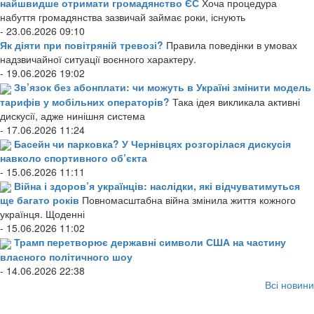
найшвидше отримати громадянство ЄС
Хоча процедура
набуття громадянства зазвичай займає роки, існують
- 23.06.2026 09:10
Як діяти при повітряній тревозі?
Правила поведінки в умовах
надзвичайної ситуації воєнного характеру.
- 19.06.2026 19:02
Зв’язок без абонплати: чи можуть в Україні змінити модель
тарифів у мобільних операторів?
Така ідея викликала активні
дискусії, адже нинішня система
- 17.06.2026 11:24
Басейн чи парковка? У Чернівцях розгорілася дискусія
навколо спортивного об’єкта
- 15.06.2026 11:11
Війна і здоров’я українців: наслідки, які відчуватимуться
ще багато років
Повномасштабна війна змінила життя кожного
українця. Щоденні
- 15.06.2026 11:02
Трамп перетворює державні символи США на частину
власного політичного шоу
- 14.06.2026 22:38
Всі новини