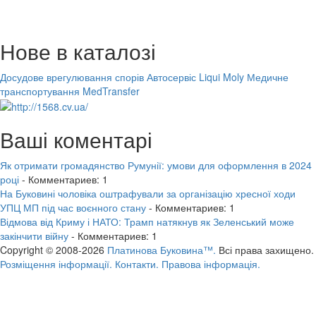
Нове в каталозі
Досудове врегулювання спорів
Автосервіс Liqui Moly
Медичне
транспортування MedTransfer
Ваші коментарі
Як отримати громадянство Румунії: умови для оформлення в 2024
році
- Комментариев: 1
На Буковині чоловіка оштрафували за організацію хресної ходи
УПЦ МП під час воєнного стану
- Комментариев: 1
Відмова від Криму і НАТО: Трамп натякнув як Зеленський може
закінчити війну
- Комментариев: 1
Copyright © 2008-2026
Платинова Буковина™.
Всі права захищено.
Розміщення інформації.
Контакти.
Правова інформація.